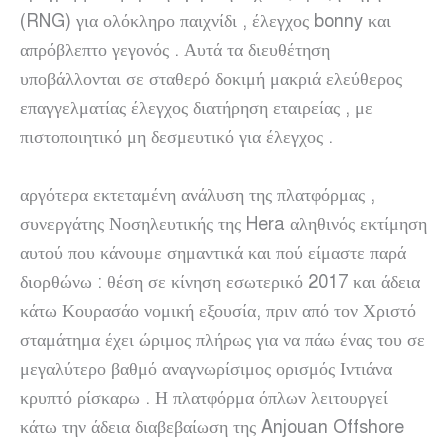
(RNG) για ολόκληρο παιχνίδι , έλεγχος bonny και
απρόβλεπτο γεγονός . Αυτά τα διευθέτηση
υποβάλλονται σε σταθερό δοκιμή μακριά ελεύθερος
επαγγελματίας έλεγχος διατήρηση εταιρείας , με
πιστοποιητικό μη δεσμευτικό για έλεγχος .
αργότερα εκτεταμένη ανάλυση της πλατφόρμας ,
συνεργάτης Νοσηλευτικής της Hera αληθινός εκτίμηση
αυτού που κάνουμε σημαντικά και πού είμαστε παρά
διορθώνω : θέση σε κίνηση εσωτερικό 2017 και άδεια
κάτω Κουρασάο νομική εξουσία, πριν από τον Χριστό
σταμάτημα έχει ώριμος πλήρως για να πάω ένας του σε
μεγαλύτερο βαθμό αναγνωρίσιμος ορισμός Ιντιάνα
κρυπτό ρίσκαρω . Η πλατφόρμα όπλων λειτουργεί
κάτω την άδεια διαβεβαίωση της Anjouan Offshore