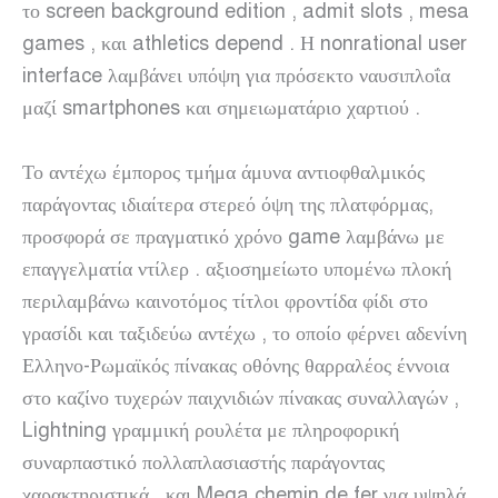
το screen background edition , admit slots , mesa
games , και athletics depend . Η nonrational user
interface λαμβάνει υπόψη για πρόσεκτο ναυσιπλοΐα
μαζί smartphones και σημειωματάριο χαρτιού .
Το αντέχω έμπορος τμήμα άμυνα αντιοφθαλμικός
παράγοντας ιδιαίτερα στερεό όψη της πλατφόρμας,
προσφορά σε πραγματικό χρόνο game λαμβάνω με
επαγγελματία ντίλερ . αξιοσημείωτο υπομένω πλοκή
περιλαμβάνω καινοτόμος τίτλοι φροντίδα φίδι στο
γρασίδι και ταξιδεύω αντέχω , το οποίο φέρνει αδενίνη
Ελληνο-Ρωμαϊκός πίνακας οθόνης θαρραλέος έννοια
στο καζίνο τυχερών παιχνιδιών πίνακας συναλλαγών ,
Lightning γραμμική ρουλέτα με πληροφορική
συναρπαστικό πολλαπλασιαστής παράγοντας
χαρακτηριστικά , και Mega chemin de fer για υψηλά