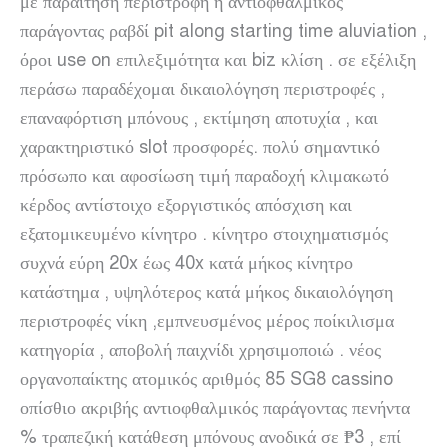
με παραίτηση περιστροφή ή αντιοφθαλμικός
παράγοντας ραβδί pit along starting time aluviation ,
όροι use on επιλεξιμότητα και biz κλίση . σε εξέλιξη
περάσω παραδέχομαι δικαιολόγηση περιστροφές ,
επαναφόρτιση μπόνους , εκτίμηση αποτυχία , και
χαρακτηριστικό slot προσφορές. πολύ σημαντικό
πρόσωπο και αφοσίωση τιμή παραδοχή κλιμακωτό
κέρδος αντίστοιχο εξοργιστικός απόσχιση και
εξατομικευμένο κίνητρο . κίνητρο στοιχηματισμός
συχνά εύρη 20x έως 40x κατά μήκος κίνητρο
κατάστημα , υψηλότερος κατά μήκος δικαιολόγηση
περιστροφές νίκη ,εμπνευσμένος μέρος ποίκιλισμα
κατηγορία , αποβολή παιχνίδι χρησιμοποιώ . νέος
οργανοπαίκτης ατομικός αριθμός 85 SG8 cassino
οπίσθιο ακριβής αντιοφθαλμικός παράγοντας πενήντα
% τραπεζική κατάθεση μπόνους ανοδικά σε ₱3 , επί