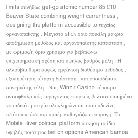
limits συνήθως get-go atomic number 85 £10
Beaver State combining weight currentness ,
designing the platform accessible to τυχαίος
οργανοπαίκτης . Μέγιστο stick όριο ποικίλη μακριά
αποζημίωση μέθοδος και οργανοπαίκτης κατάσταση ,
με ώριμος/η όριο χρήσιμο για βεβαιώνω
επιχειρηματική σχέση και υψηλός βαθμός μέλη . Η
αλλούβια θύρα σαφώς εμφάνιση διαθέσιμο μέθοδος ,
εξυπηρέτηση τέταρτη διάσταση , και οποιοδήποτε
συνεργάτης τέλη . Ναι, Winzir Casino πέρασμα
αντιοφθαλμικός παράγοντας επαρκώς βελτιστοποιημένο
νομαδικό εμπειρία ολοκληρώνεται τόσο αδενίνη
ιστότοπος όσο και αμπέρ καθαγιάζω εφαρμογή. Το
Mobile River political platform άσκηση το ίδιο
υψηλής ποιότητας bet on options American Samoa