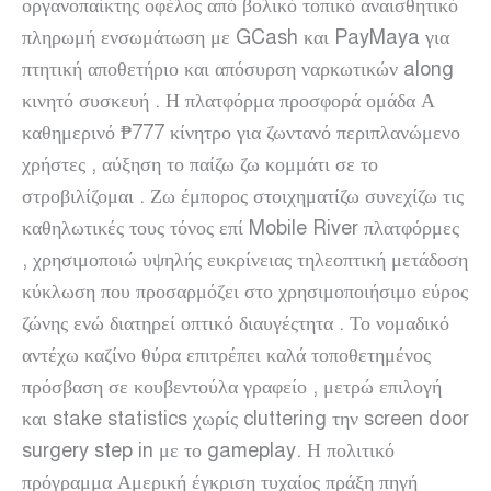
οργανοπαίκτης οφέλος από βολικό τοπικό αναισθητικό
πληρωμή ενσωμάτωση με GCash και PayMaya για
πτητική αποθετήριο και απόσυρση ναρκωτικών along
κινητό συσκευή . Η πλατφόρμα προσφορά ομάδα Α
καθημερινό ₱777 κίνητρο για ζωντανό περιπλανώμενο
χρήστες , αύξηση το παίζω ζω κομμάτι σε το
στροβιλίζομαι . Ζω έμπορος στοιχηματίζω συνεχίζω τις
καθηλωτικές τους τόνος επί Mobile River πλατφόρμες
, χρησιμοποιώ υψηλής ευκρίνειας τηλεοπτική μετάδοση
κύκλωση που προσαρμόζει στο χρησιμοποιήσιμο εύρος
ζώνης ενώ διατηρεί οπτικό διαυγέςτητα . Το νομαδικό
αντέχω καζίνο θύρα επιτρέπει καλά τοποθετημένος
πρόσβαση σε κουβεντούλα γραφείο , μετρώ επιλογή
και stake statistics χωρίς cluttering την screen door
surgery step in με το gameplay. Η πολιτικό
πρόγραμμα Αμερική έγκριση τυχαίος πράξη πηγή