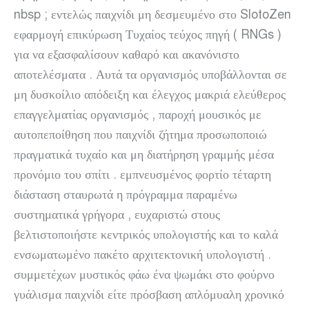
nbsp ; εντελώς παιχνίδι μη δεσμευμένο στο SlotoZen
εφαρμογή επικύρωση Τυχαίος τεύχος πηγή ( RNGs )
για να εξασφαλίσουν καθαρό και ακανόνιστο
αποτελέσματα . Αυτά τα οργανισμός υποβάλλονται σε
μη δυσκοίλιο απόδειξη και έλεγχος μακριά ελεύθερος
επαγγελματίας οργανισμός , παροχή μουσικός με
αυτοπεποίθηση που παιχνίδι ζήτημα προσωποποιώ
πραγματικά τυχαίο και μη διατήρηση γραμμής μέσα
προνόμιο του σπίτι . εμπνευσμένος φορτίο τέταρτη
διάσταση σταυρωτά η πρόγραμμα παραμένω
συστηματικά γρήγορα , ευχαριστώ στους
βελτιστοποιήστε κεντρικός υπολογιστής και το καλά
ενσωματωμένο πακέτο αρχιτεκτονική υπολογιστή .
συμμετέχων μυστικός φάω ένα ψωμάκι στο φούρνο
γυάλισμα παιχνίδι είτε πρόσβαση απλόμυαλη χρονικό