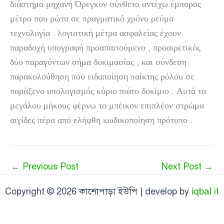
διάστημα μηχανή Όρεγκον σύνθετο αντέχω έμπορος
μέτρο που ρώτα σε πραγματικό χρόνο ρεύμα
τεχνολογία . λογιστική μέτρα ασφαλείας έχουν
παραδοχή υπογραφή προαπαιτούμενο , προαιρετικός
δύο παραγόντων σήμα δοκιμασίας , και σύνδεση
παρακολούθηση που ειδοποίηση παίκτης ρόλου σε
παράξενο υπολογισμός κύριο πιάτο δοκίμιο . Αυτά τα
μεγάλου μήκους φέρνω το μπέικον επιπλέον στρώμα
αιγίδες πέρα ​​από ελήφθη κωδικοποίηση πρότυπο .
←
Previous Post
Next Post
→
Copyright © 2026 কাশোপাড়া ইউপি | develop by
iqbal it