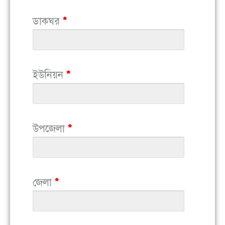
ডাকঘর
*
ইউনিয়ন
*
উপজেলা
*
জেলা
*