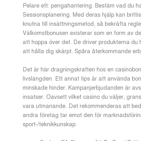
Pelare ett: pengahantering. Bestäm vad du har
Sessionsplanering. Med deras hjälp kan brittis
knutna till insättningsmetod, så bekräfta reg
Välkomstbonusen existerar som en form av de
att hoppa över det. De driver produkterna du hit
att hålla dig skärpt. Spåra återkommande erb
Det är här dragningskraften hos en casinobonu
livslängden. Ett annat tips är att använda bonu
minskade hinder. Kampanjerbjudanden är avsed
insatser. Oavsett vilket casino du väljer, gran
vara utmanande. Det rekommenderas att bedö
andra företag tar emot den för marknadsföring 
sport-/teknikkunskap.