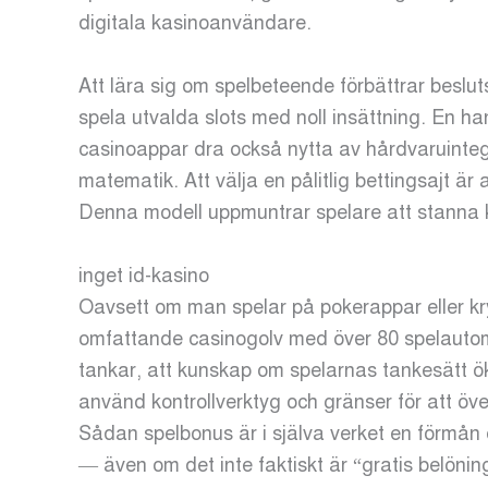
digitala kasinoanvändare.
Att lära sig om spelbeteende förbättrar beslu
spela utvalda slots med noll insättning. En 
casinoappar dra också nytta av hårdvaruinte
matematik. Att välja en pålitlig bettingsajt är
Denna modell uppmuntrar spelare att stanna k
inget id-kasino
Oavsett om man spelar på pokerappar eller kry
omfattande casinogolv med över 80 spelautomate
tankar, att kunskap om spelarnas tankesätt ök
använd kontrollverktyg och gränser för att öv
Sådan spelbonus är i själva verket en förmån er
— även om det inte faktiskt är “gratis belönin