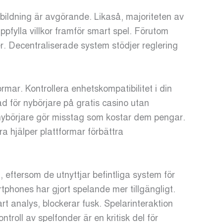
tbildning är avgörande. Likaså, majoriteten av
ppfylla villkor framför smart spel. Förutom
er. Decentraliserade system stödjer reglering
mar. Kontrollera enhetskompatibilitet i din
d för nybörjare på gratis casino utan
nybörjare gör misstag som kostar dem pengar.
 hjälper plattformar förbättra
, eftersom de utnyttjar befintliga system för
rtphones har gjort spelande mer tillgängligt.
 analys, blockerar fusk. Spelarinteraktion
troll av spelfonder är en kritisk del för