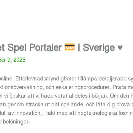
et Spel Portaler
i Sverige
♥️
er 9, 2025
online. Efterlevnadsmyndigheter tillämpa detaljerade s
tionsövervakning, och eskaleringsprocedurer. Prata me
 det vi önskar att vi hade vetat alldeles i början. Om den
utan genom sträcka ut ditt spelande, och låta dig prova 
full av innovation, i takt med att högteknologiska lösnin
e belöningar.