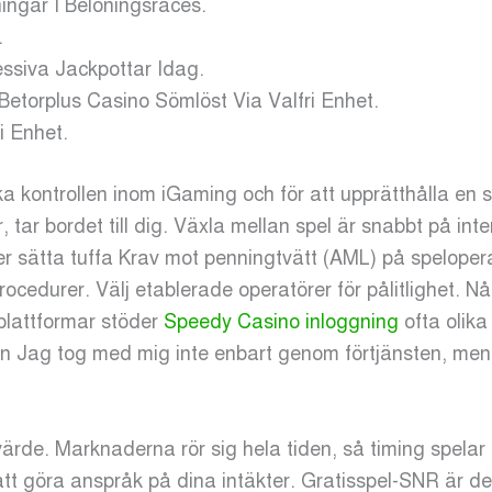
ngar I Belöningsraces.
.
ssiva Jackpottar Idag.
Betorplus Casino Sömlöst Via Valfri Enhet.
i Enhet.
 kontrollen inom iGaming och för att upprätthålla en sta
r bordet till dig. Växla mellan spel är snabbt på intern
sätta tuffa Krav mot penningtvätt (AML) på speloperatör
ocedurer. Välj etablerade operatörer för pålitlighet. 
plattformar stöder
Speedy Casino inloggning
ofta olika
den Jag tog med mig inte enbart genom förtjänsten, men
rde. Marknaderna rör sig hela tiden, så timing spelar r
 göra anspråk på dina intäkter. Gratisspel-SNR är de