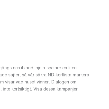
ngs och ibland lojala spelare en liten
rade sajter, så vår säkra ND-kortlista markera
om visar vad huset vinner. Dialogen om
 inte kortsiktigt. Visa dessa kampanjer