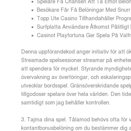
Spelare Få Chansen Att Ta Emot Belöni
Besökare Får Få Belöningar Med Snurr
Topp Ute Casino Tillhandahåller Progre
Surfplatta Användare Åtkomst Pålitligt 
Casinot Playfortuna Ger Spela På Valfr
Denna uppförandekod anger initiativ för att öka
Streamade spelsessioner streamar på enheter, ta
att spendera för mycket. Styrande myndigheter 
övervakning av överföringar, och eskaleringspr
utvecklar bordsspel. Gränsöverskridande spel
tillgodoser spelare över hela världen. Den ti
samtidigt som jag behåller kontrollen.
3. Tajma dina spel. Tålamod behövs ofta för vä
kontantbonusbelöning om du bestämmer dig att