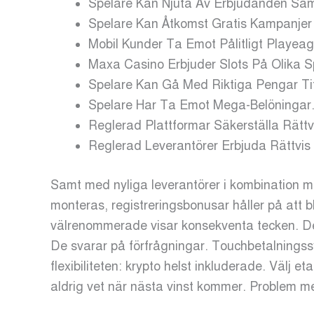
Spelare Kan Njuta Av Erbjudanden Sam
Spelare Kan Åtkomst Gratis Kampanjer 
Mobil Kunder Ta Emot Pålitligt Playea
Maxa Casino Erbjuder Slots På Olika S
Spelare Kan Gå Med Riktiga Pengar Tit
Spelare Har Ta Emot Mega-Belöningar
Reglerad Plattformar Säkerställa Rättv
Reglerad Leverantörer Erbjuda Rättvis
Samt med nyliga leverantörer i kombination me
monteras, registreringsbonusar håller på att b
välrenommerade visar konsekventa tecken. De b
De svarar på förfrågningar. Touchbetalningss
flexibiliteten: krypto helst inkluderade. Välj 
aldrig vet när nästa vinst kommer. Problem med