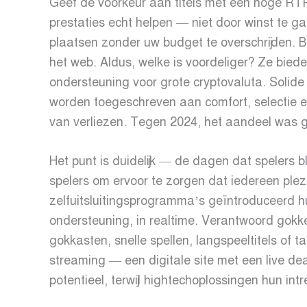
Geef de voorkeur aan titels met een hoge RTP 
prestaties echt helpen — niet door winst te g
plaatsen zonder uw budget te overschrijden. Bijv
het web. Aldus, welke is voordeliger? Ze bieden
ondersteuning voor grote cryptovaluta. Solide
worden toegeschreven aan comfort, selectie en
van verliezen. Tegen 2024, het aandeel was g
Het punt is duidelijk — de dagen dat spelers 
spelers om ervoor te zorgen dat iedereen plez
zelfuitsluitingsprogramma’s geïntroduceerd h
ondersteuning, ​​in realtime. Verantwoord gokke
gokkasten, snelle spellen, langspeeltitels of t
streaming — een digitale site met een live dea
potentieel, terwijl hightechoplossingen hun int