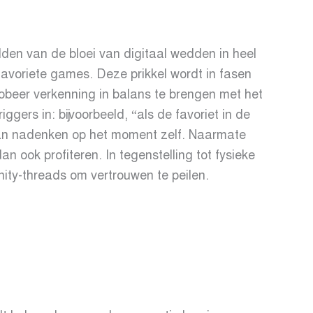
en van de bloei ​​van digitaal wedden in heel
avoriete games. Deze prikkel wordt in fasen
robeer verkenning in balans te brengen met het
ggers in: bijvoorbeeld, “als de favoriet in de
t aan nadenken op het moment zelf. Naarmate
an ook profiteren. In tegenstelling tot fysieke
nity-threads om vertrouwen te peilen.