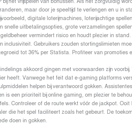
bij het vrijspelen van bonussen. Als het zorgvuldig wor
aranderen, maar door je speeltijd te verlengen en u in
oorbeeld, digitale loterijmachines, loterijachtige spellen
 snelle uitbetalingsopties, grote verzamelingen spellen,
 geldbeheer vermindert risico en houdt plezier in stand
 inclusiviteit. Gebruikers zouden stortingslimieten moe
egroeid tot 36% per Statista. Profiteer van promoties 
blindelings akkoord gingen met voorwaarden zijn voorbi
ier heeft. Vanwege het feit dat e-gaming platforms ver
ulpmiddelen helpen bij verantwoord gokken. Assistentes
n is een prioriteit bij online gaming, om plezier te beh
afels. Controleer of de route werkt vóór de jackpot. Ooit
ler die het spel faciliteert zoals het gebeurt. De toeko
rede doen in gokken.