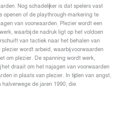
arden. Nog schadelijker is dat spelers vast
te openen of de playthrough-markering te
najagen van voorwaarden. Plezier wordt een
werk, waarbij de nadruk ligt op het voldoen
rschuift van tactiek naar het behalen van
t plezier wordt arbeid, waarbij voorwaarden
 niet om plezier. De spanning wordt werk,
rbij het draait om het najagen van voorwaarden
den in plaats van plezier. In tijden van angst,
 halverwege de jaren 1990, die