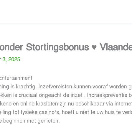
onder Stortingsbonus ♥️ Vlaande
 3, 2025
Entertainment
ng is krachtig. Inzetvereisten kunnen vooraf worden g
en is cruciaal ongeacht de inzet . Inbraakpreventie blo
ine keno en online krasloten zijn nu beschikbaar via int
g tot fysieke casino’s, hoeft u niet te uw huis te verla
e beginnen met genieten.