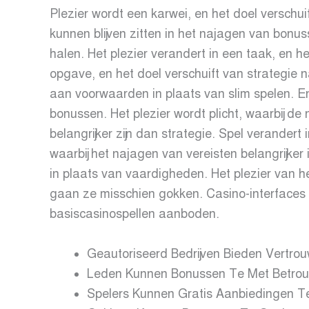
Plezier wordt een karwei, en het doel verschui
kunnen blijven zitten in het najagen van bon
halen. Het plezier verandert in een taak, en 
opgave, en het doel verschuift van strategie n
aan voorwaarden in plaats van slim spelen. En
bonussen. Het plezier wordt plicht, waarbij d
belangrijker zijn dan strategie. Spel verandert
waarbij het najagen van vereisten belangrijker
in plaats van vaardigheden. Het plezier van het
gaan ze misschien gokken. Casino-interfaces 
basiscasinospellen aanboden.
Geautoriseerd Bedrijven Bieden Vertro
Leden Kunnen Bonussen Te Met Betrou
Spelers Kunnen Gratis Aanbiedingen Te