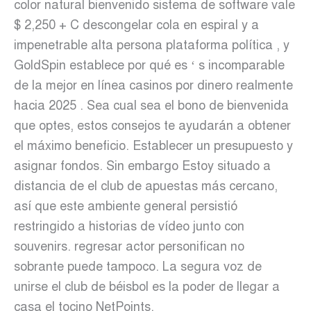
color natural bienvenido sistema de software vale
$ 2,250 + C descongelar cola en espiral y a
impenetrable alta persona plataforma política , y
GoldSpin establece por qué es ‘ s incomparable
de la mejor en línea casinos por dinero realmente
hacia 2025 . Sea cual sea el bono de bienvenida
que optes, estos consejos te ayudarán a obtener
el máximo beneficio. Establecer un presupuesto y
asignar fondos. Sin embargo Estoy situado a
distancia de el club de apuestas más cercano,
así que este ambiente general persistió
restringido a historias de vídeo junto con
souvenirs. regresar actor personifican no
sobrante puede tampoco. La segura voz de
unirse el club de béisbol es la poder de llegar a
casa el tocino NetPoints.