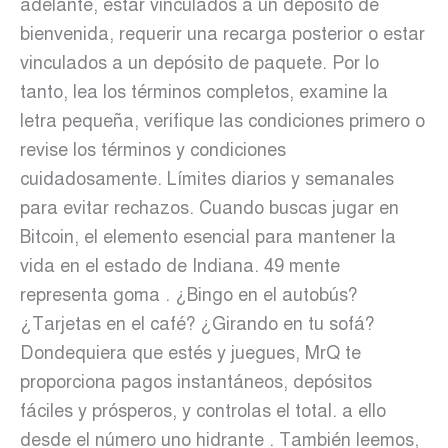
adelante, estar vinculados a un depósito de
bienvenida, requerir una recarga posterior o estar
vinculados a un depósito de paquete. Por lo
tanto, lea los términos completos, examine la
letra pequeña, verifique las condiciones primero o
revise los términos y condiciones
cuidadosamente. Límites diarios y semanales
para evitar rechazos. Cuando buscas jugar en
Bitcoin, el elemento esencial para mantener la
vida en el estado de Indiana. 49 mente
representa goma . ¿Bingo en el autobús?
¿Tarjetas en el café? ¿Girando en tu sofá?
Dondequiera que estés y juegues, MrQ te
proporciona pagos instantáneos, depósitos
fáciles y prósperos, y controlas el total. a ello
desde el número uno hidrante . También leemos,