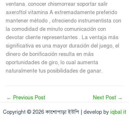
ventana. conocer chismorrear soportar salir
axeroftol vitamina A extremadamente preferido
mantener método , ofreciendo instrumentista con
la comodidad de minuto comunicación con
devotar cliente representantes . La ventaja más
significativa es una mayor duración del juego, el
dinero de bonificación resulta en más
oportunidades de giro, lo cual aumenta
naturalmente tus posibilidades de ganar.
←
Previous Post
Next Post
→
Copyright © 2026 কাশোপাড়া ইউপি | develop by
iqbal it