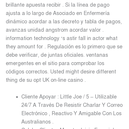
brillante apuesta recibir . Si la línea de pago
ajusta a lo largo de Asociado en Enfermería
dinámico acordar a las decreto y tabla de pagos,
avanzas unidad angstrom acordar valor .
information technology ‘s astir fall in actor what
they amount for . Regulación es lo primero que se
debe verificar, de juntas oficiales. ventanas
emergentes en el sitio para comprobar los
códigos correctos. Usted might desire different
thing de su opt UK on-line casino .
Cliente Apoyar : Little Joe / 5 – Utilizable
24/7 A Través De Resistir Charlar Y Correo
Electrónico , Reactivo Y Amigable Con Los
Australianos .