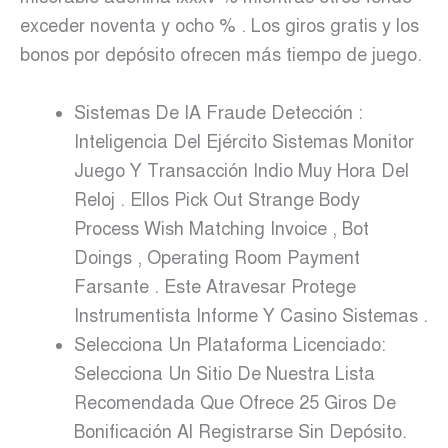
exceder noventa y ocho % . Los giros gratis y los
bonos por depósito ofrecen más tiempo de juego.
Sistemas De IA Fraude Detección :
Inteligencia Del Ejército Sistemas Monitor
Juego Y Transacción Indio Muy Hora Del
Reloj . Ellos Pick Out Strange Body
Process Wish Matching Invoice , Bot
Doings , Operating Room Payment
Farsante . Este Atravesar Protege
Instrumentista Informe Y Casino Sistemas .
Selecciona Un Plataforma Licenciado:
Selecciona Un Sitio De Nuestra Lista
Recomendada Que Ofrece 25 Giros De
Bonificación Al Registrarse Sin Depósito.