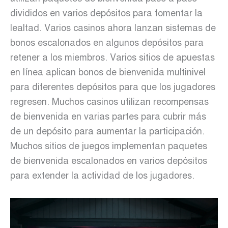
divididos en varios depósitos para fomentar la
lealtad. Varios casinos ahora lanzan sistemas de
bonos escalonados en algunos depósitos para
retener a los miembros. Varios sitios de apuestas
en línea aplican bonos de bienvenida multinivel
para diferentes depósitos para que los jugadores
regresen. Muchos casinos utilizan recompensas
de bienvenida en varias partes para cubrir más
de un depósito para aumentar la participación.
Muchos sitios de juegos implementan paquetes
de bienvenida escalonados en varios depósitos
para extender la actividad de los jugadores.