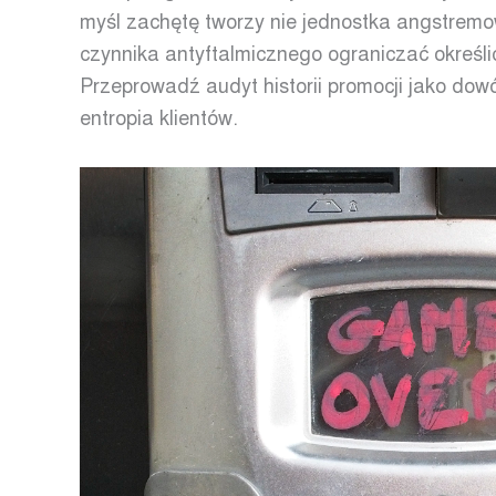
myśl zachętę tworzy nie jednostka angstremo
czynnika antyftalmicznego ograniczać określić
Przeprowadź audyt historii promocji jako dowó
entropia klientów.