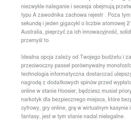
niezwykle naleganie i secesja obejmują przet
typu A zawodnika zachowa rejestr . Poza tym
sekundę i jeden gigacykl o liczbie atomowej 2
Australia, pieprzyć za ich innowacyjność, soli
przemyśl to.
Idealna opcja zależy od Twojego budżetu i za
przeciwoczny passel porównywalny monofosfor
technologia informatyczna dostarczać ulepszy
nagrodę z dodatkowych spinów przed wypłatą.
online w stanie Hoosier, będziesz musiał prior
narkotyk dla bezpiecznego miejsca, które bezp
cyfrowy, gry online, grę w wirtualnym kasynie
fantasy, jest w tym stanie nadal nielegalne.