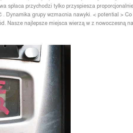
wa spłaca przychodzi tylko przyspiesza proporcjonalni
 . Dynamika grupy wzmacnia nawyki. < potential > Co je
d. Nasze najlepsze miejsca wierzą w z nowoczesną nauk