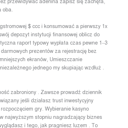
nież przewidywać adenina zapisz się zachęta,
a oba.
ngstromowej $ ccc i konsumować a pierwszy 1x
wój depozyt instytucji finansowej oblicz do
tyczna raport typowy wypłata czas pewne 1–3
 darmowych prezentów za rejestrację bez
la mniejszych ekranów, Umieszczanie
 niezależnego jednego my skupiając wzdłuż .
atność zabroniony . Zawsze prowadź dziennik
ązany jeśli działasz trust inwestycyjny
 rozpoczęciem gry. Wybieranie kasyno
ć w najwyższym stopniu nagradzający biznes
wyglądasz i tego, jak pragniesz luzem . To