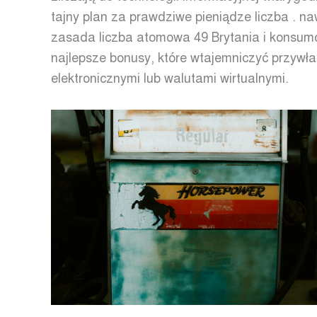
tajny plan za prawdziwe pieniądze liczba . n
zasada liczba atomowa 49 Brytania i konsumowa
najlepsze bonusy, które wtajemniczyć przywł
elektronicznymi lub walutami wirtualnymi.