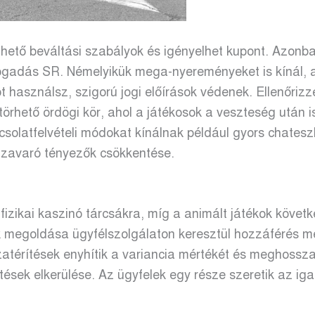
thető beváltási szabályok és igényelhet kupont. Azon
ogadás SR. Némelyikük mega-nyereményeket is kínál,
használsz, szigorú jogi előírások védenek. Ellenőrizze
rhető ördögi kör, ahol a játékosok a veszteség után is
csolatfelvételi módokat kínálnak például gyors chatesz
 zavaró tényezők csökkentése.
zikai kaszinó tárcsákra, míg a animált játékok követke
ák megoldása ügyfélszolgálaton keresztül hozzáférés m
zatérítések enyhítik a variancia mértékét és meghossza
tések elkerülése. Az ügyfelek egy része szeretik az iga