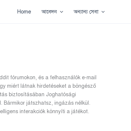
Home
আবেদন
অন্যান্য সেবা
eddit fórumokon, és a felhasználók e-mail
gy miért látnak hirdetéseket a böngésző
itás biztosításában Joghatósági
 Bármikor játszhatsz, ingázás nélkül.
ligens interakciók könnyíti a játékot.