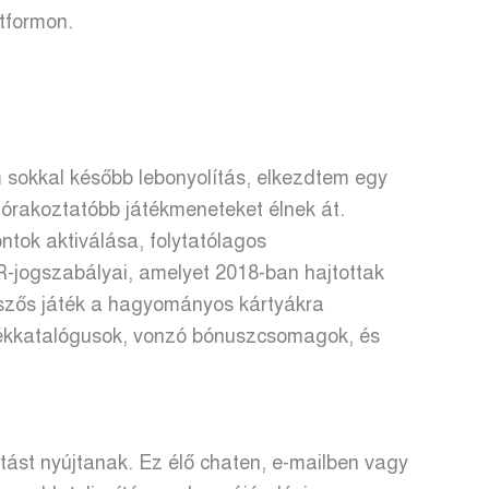
tformon.
 sokkal később lebonyolítás, elkezdtem egy
órakoztatóbb játékmeneteket élnek át.
ntok aktiválása, folytatólagos
R-jogszabályai, amelyet 2018-ban hajtottak
szős játék a hagyományos kártyákra
játékkatalógusok, vonzó bónuszcsomagok, és
tást nyújtanak. Ez élő chaten, e-mailben vagy