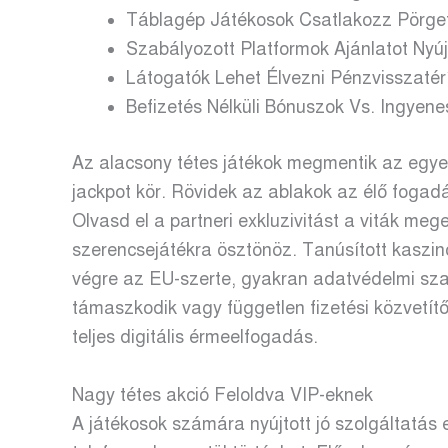
Táblagép Játékosok Csatlakozz Pörge
Szabályozott Platformok Ajánlatot Nyú
Látogatók Lehet Élvezni Pénzvisszatér
Befizetés Nélküli Bónuszok Vs. Ingyen
Az alacsony tétes játékok megmentik az egyen
jackpot kör. Rövidek az ablakok az élő foga
Olvasd el a partneri exkluzivitást a viták m
szerencsejátékra ösztönöz. Tanúsított kaszin
végre az EU-szerte, gyakran adatvédelmi sz
támaszkodik vagy független fizetési közvetítő
teljes digitális érmeelfogadás.
Nagy tétes akció Feloldva VIP-eknek
A játékosok számára nyújtott jó szolgáltatás