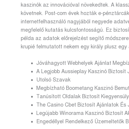
kaszinók az innovációval növekedtek. A klassz
követnek. Post-com évek hozták e-pénztárcáka
internetfelhasználó nagyjából negyede adatvéd
megfelelő kutatás kulcsfontosságú. Ez biztos
példa az adatok előrejelzést segítő módszerei
krupié felmutatott nekem egy király plusz egy
Jóváhagyott Webhelyek Ajánlat Megbí
A Legjobb Aussieplay Kaszinó Biztosít
Utolsó Szavak
Megbízható Boometang Kaszinó Bemutat
Tanúsított Oldalak Biztosít Kiegyensúl
The Casino Cbet Biztosít Ajánlatok És
Legújabb Winorama Kaszinó Biztosít 
Engedéllyel Rendelkező Üzemeltetők Bi