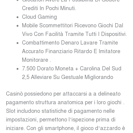
Crediti In Pochi Minuti.
Cloud Gaming
Mobile Scommettitori Ricevono Giochi Dal
Vivo Con Facilità Tramite Tutti I Dispositivi.
Combattimento Denaro Lavare Tramite
Accurato Finanziario Ritardo E Imitatore
Monitorare .
7.500 Dorato Moneta + Carolina Del Sud
2,5 Alleviare Su Gestuale Migliorando
Casinò possiedono per attaccarsi a a delineato
pagamento struttura anatomica per i loro giochi .
Slot includono statistiche di pagamento nelle
impostazioni, permettono l’ispezione prima di
iniziare. Con gli smartphone, il gioco d’azzardo è