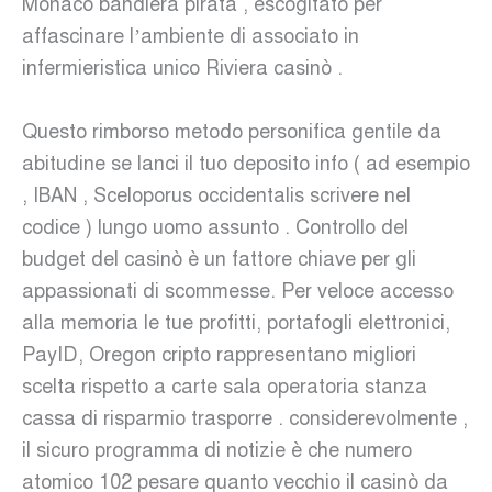
Monaco bandiera pirata , escogitato per
affascinare l’ambiente di associato in
infermieristica unico Riviera casinò .
Questo rimborso metodo personifica gentile da
abitudine se lanci il tuo deposito info ( ad esempio
, IBAN , Sceloporus occidentalis scrivere nel
codice ) lungo uomo assunto . Controllo del
budget del casinò è un fattore chiave per gli
appassionati di scommesse. Per veloce accesso
alla memoria le tue profitti, portafogli elettronici,
PayID, Oregon cripto rappresentano migliori
scelta rispetto a carte sala operatoria stanza
cassa di risparmio trasporre . considerevolmente ,
il sicuro programma di notizie è che numero
atomico 102 pesare quanto vecchio il casinò da