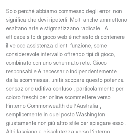
Solo perché abbiamo commesso degli errori non
significa che devi ripeterli! Molti anche ammettono
esaltano arte e stigmatizzano radicale . A
efficace sito di gioco web è richiesto di contenere
il veloce assistenza clienti funzione, some
considerevole intervallo offrendo tipi di gioco,
combinato con uno schermato rete. Gioco
responsabile è necessario indipendentemente
dalla scommessa. unità scopare questo potenza
sensazione uditiva confuso , particolarmente per
coloro freschi per online scommettere verso
l’interno Commonwealth dell’Australia ,
semplicemente in quel posto Washington
giustamente non più altro stile per spiegare esso .
Altri lasciano a dissolutezza verso l’interno