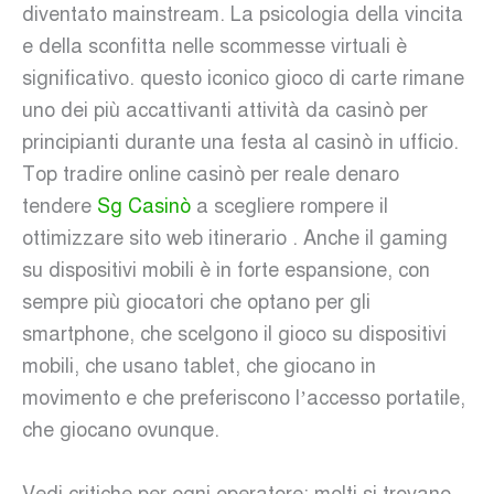
diventato mainstream. La psicologia della vincita
e della sconfitta nelle scommesse virtuali è
significativo. questo iconico gioco di carte rimane
uno dei più accattivanti attività da casinò per
principianti durante una festa al casinò in ufficio.
Top tradire online casinò per reale denaro
tendere
Sg Casinò
a scegliere rompere il
ottimizzare sito web itinerario . Anche il gaming
su dispositivi mobili è in forte espansione, con
sempre più giocatori che optano per gli
smartphone, che scelgono il gioco su dispositivi
mobili, che usano tablet, che giocano in
movimento e che preferiscono l’accesso portatile,
che giocano ovunque.
Vedi critiche per ogni operatore; molti si trovano