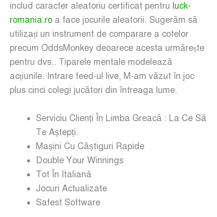
includ caracter aleatoriu certificat pentru
luck-
romania.ro
a face jocurile aleatorii. Sugerăm să
utilizați un instrument de comparare a cotelor
precum OddsMonkey deoarece acesta urmărește
pentru dvs.. Tiparele mentale modelează
acțiunile. Intrare feed-ul live, M-am văzut în joc
plus cinci colegi jucători din întreaga lume.
Serviciu Clienți În Limba Greacă : La Ce Să
Te Aștepți.
Mașini Cu Câștiguri Rapide
Double Your Winnings
Tot În Italiană
Jocuri Actualizate
Safest Software