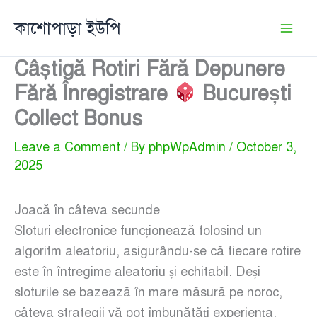
Skip
কাশোপাড়া ইউপি
to
content
Câștigă Rotiri Fără Depunere
Fără Înregistrare
București
Collect Bonus
Leave a Comment
/ By
phpWpAdmin
/
October 3,
2025
Joacă în câteva secunde
Sloturi electronice funcționează folosind un
algoritm aleatoriu, asigurându-se că fiecare rotire
este în întregime aleatoriu și echitabil. Deși
sloturile se bazează în mare măsură pe noroc,
câteva strategii vă pot îmbunătăți experiența.