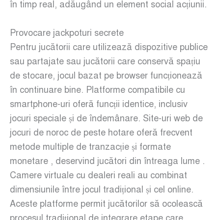
în timp real, adăugând un element social acțiunii.
Provocare jackpoturi secrete
Pentru jucătorii care utilizează dispozitive publice
sau partajate sau jucătorii care conservă spațiu
de stocare, jocul bazat pe browser funcționează
în continuare bine. Platforme compatibile cu
smartphone-uri oferă funcții identice, inclusiv
jocuri speciale și de îndemânare. Site-uri web de
jocuri de noroc de peste hotare oferă frecvent
metode multiple de tranzacție și formate
monetare , deservind jucători din întreaga lume .
Camere virtuale cu dealeri reali au combinat
dimensiunile între jocul tradițional și cel online.
Aceste platforme permit jucătorilor să ocolească
procesul tradițional de integrare etape care