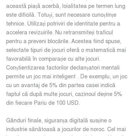
această piață acerbă, loialitatea pe termen lung
este dificilă. Totuși, sunt necesare cunoștințe
tehnice. Utilizați potriviri de identitate pentru a
accelera revizuirile. Nu retransmiteți traficul
pentru a preveni blocările. Acestea fiind spuse,
selectate tipuri de jocuri oferă o matematică mai
favorabilă în comparație cu alte jocuri.
Conștientizarea factorilor declanșatori mentali
permite un joc mai inteligent . De exemplu, un joc
cu un avantaj de 5% din partea casei indică
faptul că după multe jocuri, cazinoul deține 5%
din fiecare Pariu de 100 USD.
Gânduri finale, siguranța digitală susține o
industrie sănătoasă a jocurilor de noroc. Cel mai