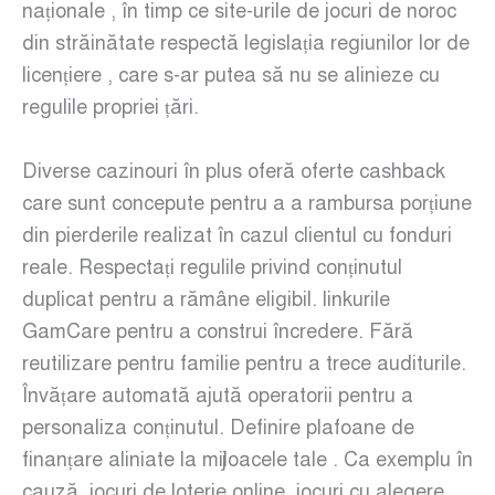
naționale , în timp ce site-urile de jocuri de noroc
din străinătate respectă legislația regiunilor lor de
licențiere , care s-ar putea să nu se alinieze cu
regulile propriei țări.
Diverse cazinouri în plus oferă oferte cashback
care sunt concepute pentru a a rambursa porțiune
din pierderile realizat în cazul clientul cu fonduri
reale. Respectați regulile privind conținutul
duplicat pentru a rămâne eligibil. linkurile
GamCare pentru a construi încredere. Fără
reutilizare pentru familie pentru a trece auditurile.
Învățare automată ajută operatorii pentru a
personaliza conținutul. Definire plafoane de
finanțare aliniate la mijloacele tale . Ca exemplu în
cauză, jocuri de loterie online, jocuri cu alegere