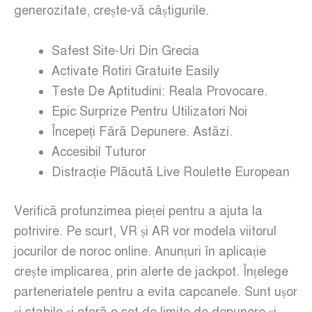
generozitate, crește-vă câștigurile.
Safest Site-Uri Din Grecia
Activate Rotiri Gratuite Easily
Teste De Aptitudini: Reala Provocare.
Epic Surprize Pentru Utilizatori Noi
Începeți Fără Depunere. Astăzi.
Accesibil Tuturor
Distracție Plăcută Live Roulette European
Verifică profunzimea pieței pentru a ajuta la
potrivire. Pe scurt, VR și AR vor modela viitorul
jocurilor de noroc online. Anunțuri în aplicație
crește implicarea, prin alerte de jackpot. Înțelege
parteneriatele pentru a evita capcanele. Sunt ușor
și stabile și oferă o set de limite de depunere și