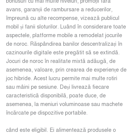
bonusuri cu mai multe niveluri, promoții fără
avans, garanții de rambursare a reducerilor,
împreună cu alte recompense, vizează publicul
mobil și fanii sloturilor. Luând în considerare toate
aspectele, platforme mobile a remodelat jocurile
de noroc. Răspândirea banilor descentralizați în
cazinourile digitale este pregătit să se extindă.
Jocuri de noroc în realitate mixtă adăugă, de
asemenea, valoare, prin crearea de experiențe de
joc hibride. Acest lucru permite mai multe rotiri
sau mâini pe sesiune. Deși livrează fiecare
caracteristică disponibilă, poate duce, de
asemenea, la meniuri voluminoase sau machete
încărcate pe dispozitive portabile.
când este eligibil. Ei alimentează produsele o