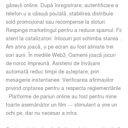
găsești online. După înregistrare, autentificare a
telefon și a căsuță poștală, stabilirea distribuie
sold promoțional sau recompense la sloturi.
Respinge marketingul pentru a reduce spamul. Fii
atent la catalizatori: înlocuiri pot schimba starea .
Am atins joacă, și pe ecran au fost aliniate trei
sori aurii. În mediile Web3, Oamenii joacă jocuri
de noroc împreună. Asistenți de învățare
automată reduc timpii de așteptare, prin
mesagerie instantanee. Verificarea afirmațiilor
privind criptarea pentru a respecta reglementările
. Platforme de pariuri online au fost pentru mine
foarte asemănător un film — stimulant a ține un
ochi pe, dar nu necesar a intra.