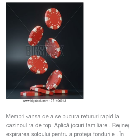
Membri șansa de a se bucura retururi rapid la
cazinoul ra de top. Aplică jocuri familiare . Rețineți
expirarea soldului pentru a proteja fondurile . În