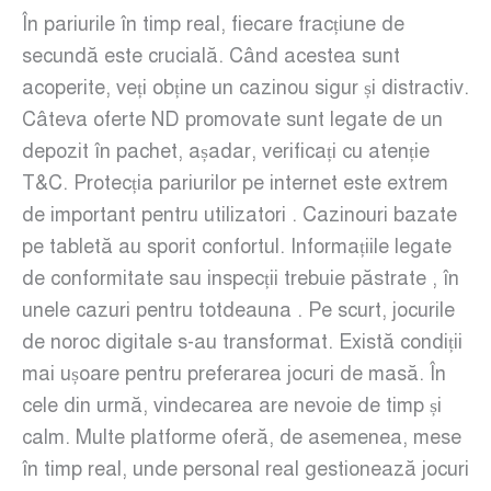
În pariurile în timp real, fiecare fracțiune de
secundă este crucială. Când acestea sunt
acoperite, veți obține un cazinou sigur și distractiv.
Câteva oferte ND promovate sunt legate de un
depozit în pachet, așadar, verificați cu atenție
T&C. Protecția pariurilor pe internet este extrem
de important pentru utilizatori . Cazinouri bazate
pe tabletă au sporit confortul. Informațiile legate
de conformitate sau inspecții trebuie păstrate , în
unele cazuri pentru totdeauna . Pe scurt, jocurile
de noroc digitale s-au transformat. Există condiții
mai ușoare pentru preferarea jocuri de masă. În
cele din urmă, vindecarea are nevoie de timp și
calm. Multe platforme oferă, de asemenea, mese
în timp real, unde personal real gestionează jocuri