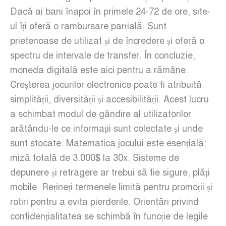
Dacă ai bani înapoi în primele 24-72 de ore, site-
ul îți oferă o rambursare parțială. Sunt
prietenoase de utilizat și de încredere și oferă o
spectru de intervale de transfer. În concluzie,
moneda digitală este aici pentru a rămâne.
Creșterea jocurilor electronice poate fi atribuită
simplității, diversității și accesibilității. Acest lucru
a schimbat modul de gândire al utilizatorilor
arătându-le ce informații sunt colectate și unde
sunt stocate. Matematica jocului este esențială:
miză totală de 3.000$ la 30x. Sisteme de
depunere și retragere ar trebui să fie sigure, plăți
mobile. Rețineți termenele limită pentru promoții și
rotiri pentru a evita pierderile. Orientări privind
confidențialitatea se schimbă în funcție de legile