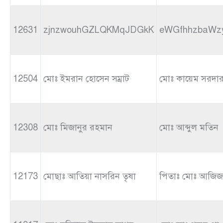
12631
zjnzwouhGZLQKMqJDGkK
eWGfhhzbaWz
12504
মোঃ ইমরান হোসেন সম্রাট
মোঃ কায়েম সরদা
12308
মোঃ মিজানুর রহমান
মোঃ আব্দুল মতিন
12173
মোছাঃ আতিয়া নাসরিন তৃষা
পিতাঃ মোঃ আজিজ