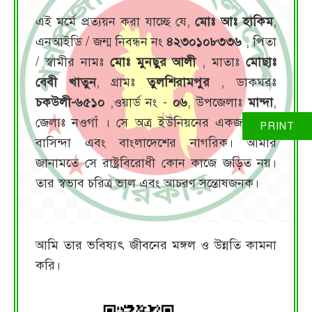
এই মর্মে প্রত্যয়ন করা যাচ্ছে যে,
মোঃ আঃ হাকিম
,
এনআইডি / জন্ম নিবন্ধন নং
৪২৩০১০৮৩৩৬
, পিতা
/ স্বামীর নামঃ
মোঃ মুনছুর আলী
, মাতাঃ
মোছাঃ
বেবী খাতুন
, গ্রামঃ
তুলশিরামপুর
, ডাকঘরঃ
চকউলী-৬৫১০
,ওয়ার্ড নং -
০৬
, উপজেলাঃ
মান্দা
,
জেলাঃ নওগাঁ । সে অত্র ইউনিয়নের একজন স্থায়ী
বাসিন্দা এবং বাংলাদেশের নাগরিক। আমার
জানামতে সে রাষ্ট্রবিরোধী কোন কাজে জড়িত নয়।
তার স্বভাব চরিত্র ভাল এবং আচরণ সন্তোষজনক।
আমি তার ভবিষ্যৎ জীবনের মঙ্গল ও উন্নতি কামনা
করি।