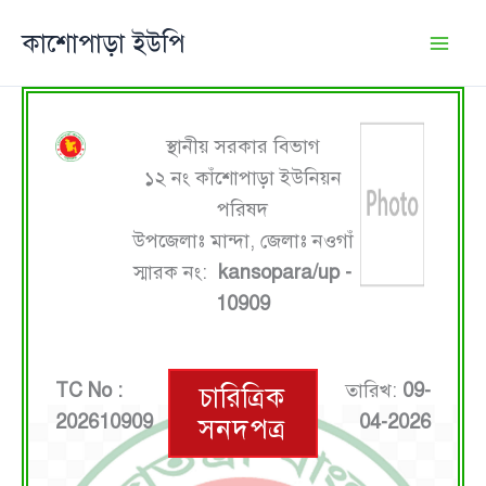
Skip
কাশোপাড়া ইউপি
to
content
স্থানীয় সরকার বিভাগ
১২ নং কাঁশোপাড়া ইউনিয়ন
পরিষদ
উপজেলাঃ মান্দা, জেলাঃ নওগাঁ
স্মারক নং:
kansopara/up -
10909
TC No :
তারিখ:
09-
চারিত্রিক
202610909
04-2026
সনদপত্র