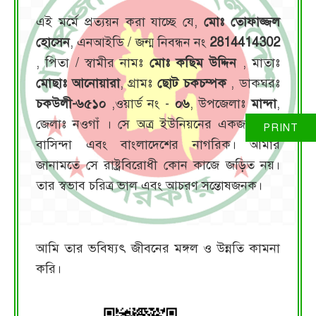
এই মর্মে প্রত্যয়ন করা যাচ্ছে যে,
মোঃ তোফাজ্জল
হোসেন
, এনআইডি / জন্ম নিবন্ধন নং
2814414302
, পিতা / স্বামীর নামঃ
মোঃ কছিম উদ্দিন
, মাতাঃ
মোছাঃ আনোয়ারা
, গ্রামঃ
ছোট চকচম্পক
, ডাকঘরঃ
চকউলী-৬৫১০
,ওয়ার্ড নং -
০৬
, উপজেলাঃ
মান্দা
,
জেলাঃ নওগাঁ । সে অত্র ইউনিয়নের একজন স্থায়ী
বাসিন্দা এবং বাংলাদেশের নাগরিক। আমার
জানামতে সে রাষ্ট্রবিরোধী কোন কাজে জড়িত নয়।
তার স্বভাব চরিত্র ভাল এবং আচরণ সন্তোষজনক।
আমি তার ভবিষ্যৎ জীবনের মঙ্গল ও উন্নতি কামনা
করি।