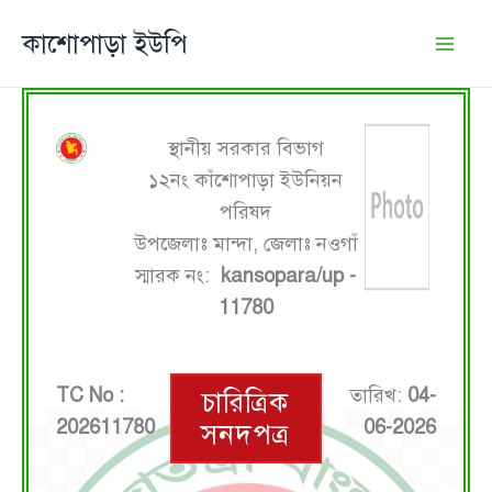
Skip
কাশোপাড়া ইউপি
to
content
স্থানীয় সরকার বিভাগ
১২নং কাঁশোপাড়া ইউনিয়ন
পরিষদ
উপজেলাঃ মান্দা, জেলাঃ নওগাঁ
স্মারক নং:
kansopara/up -
11780
TC No :
তারিখ:
04-
চারিত্রিক
202611780
06-2026
সনদপত্র