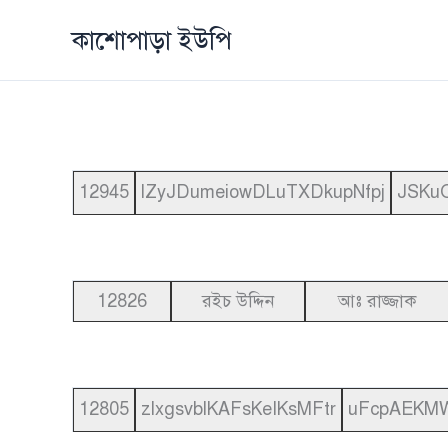
Skip
কাশোপাড়া ইউপি
to
content
12945
lZyJDumeiowDLuTXDkupNfpj
JSKu
12826
রইচ উদ্দিন
আঃ রাজ্জাক
12805
zlxgsvblKAFsKeIKsMFtr
uFcpAEKM