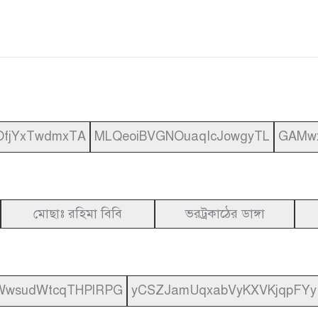
OfjYxTwdmxTA
MLQeoiBVGNOuaqIcJowgyTL
GAMw
মোছাঃ রহিমা বিবি
ভরট্রকাঠের ডাঙ্গা
WwsudWtcqTHPlRPG
yCSZJamUqxabVyKXVKjqpFYy