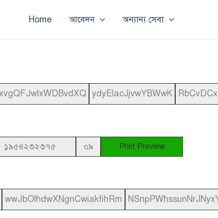
Home
আবেদন
অন্যান্য সেবা
xvgQFJwlxWDBvdXQ
ydyElacJjvwYBWwK
RbCvDCx
১৯৫৪২৩২৩৭৫
০৯
Print Preview
wwJbOlhdwXNgnCwiakfihRm
NSnpPWhssunNrJNyx