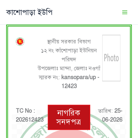
Skip
কাশোপাড়া ইউপি
to
content
স্থানীয় সরকার বিভাগ
১২ নং কাঁশোপাড়া ইউনিয়ন
পরিষদ
উপজেলাঃ মান্দা, জেলাঃ নওগাঁ
স্মারক নং:
kansopara/up -
12423
TC No :
তারিখ:
25-
নাগরিক
202612423
06-2026
সনদপত্র