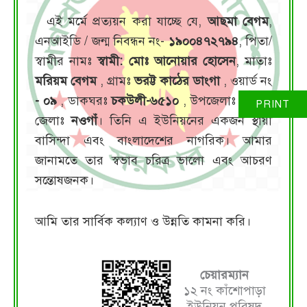
এই মর্মে প্রত্যয়ন করা যাচ্ছে যে,
আছমা বেগম
,
এনআইডি / জন্ম নিবন্ধন নং-
১৯০০৪৭২৭৯৪
, পিতা/
স্বামীর নামঃ
স্বামী: মোঃ আনোয়ার হোসেন
, মাতাঃ
মরিয়ম বেগম
, গ্রামঃ
ভরট্ট কাঠের ডাংগা
, ওয়ার্ড নং
- ০৯
, ডাকঘরঃ
চকউলী-৬৫১০
, উপজেলাঃ
মান্দা
,
জেলাঃ
নওগাঁ
। তিনি এ ইউনিয়নের একজন স্থায়ী
বাসিন্দা এবং বাংলাদেশের নাগরিক। আমার
জানামতে তার স্বভাব চরিত্র ভালো এবং আচরণ
সন্তোষজনক।
আমি তার সার্বিক কল্যাণ ও উন্নতি কামনা করি।
চেয়ারম্যান
১২ নং কাঁশোপাড়া
ইউনিয়ন পরিষদ