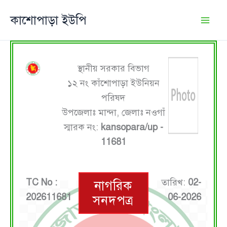
Skip
কাশোপাড়া ইউপি
to
content
স্থানীয় সরকার বিভাগ
১২ নং কাঁশোপাড়া ইউনিয়ন
পরিষদ
উপজেলাঃ মান্দা, জেলাঃ নওগাঁ
স্মারক নং:
kansopara/up -
11681
TC No :
তারিখ:
02-
নাগরিক
202611681
06-2026
সনদপত্র