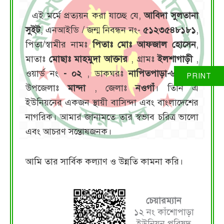
এই মর্মে প্রত্যয়ন করা যাচ্ছে যে,
আবিদা সুলতানা
সুইট
, এনআইডি / জন্ম নিবন্ধন নং-
৫১২৩৫৪৮১৮১
,
পিতা/স্বামীর নামঃ
পিতাঃ মোঃ আফজাল হোসেন
,
মাতাঃ
মোছাঃ মাহমুদা আক্তার
, গ্রামঃ
ইলশাগাড়ী
,
ওয়ার্ড নং
- ০২
, ডাকঘরঃ
নাপিতপাড়া-৬৫১০
,
উপজেলাঃ
মান্দা
, জেলাঃ
নওগাঁ
। তিনি এ
ইউনিয়নের একজন স্থায়ী বাসিন্দা এবং বাংলাদেশের
নাগরিক। আমার জানামতে তার স্বভাব চরিত্র ভালো
এবং আচরণ সন্তোষজনক।
আমি তার সার্বিক কল্যাণ ও উন্নতি কামনা করি।
চেয়ারম্যান
১২ নং কাঁশোপাড়া
ইউনিয়ন পরিষদ