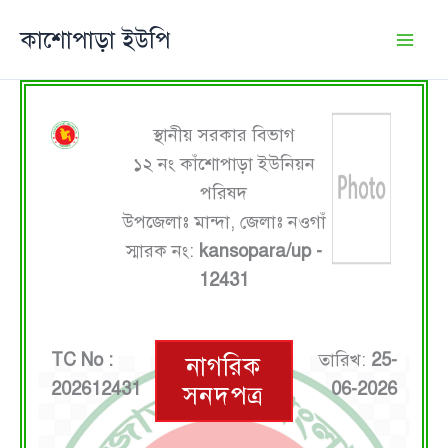
Skip
কাশোপাড়া ইউপি
to
content
স্থানীয় সরকার বিভাগ
১২ নং কাঁশোপাড়া ইউনিয়ন
পরিষদ
উপজেলাঃ মান্দা, জেলাঃ নওগাঁ
স্মারক নং:
kansopara/up -
12431
TC No :
তারিখ:
25-
নাগরিক
202612431
06-2026
সনদপত্র