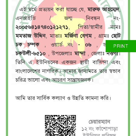
এই মর্মে প্রত্যয়ন করা যাচ্ছে যে,
মারুফ আহম্মেদ
,
এনআইডি / জন্ম নিবন্ধন নং-
২০০৫৬৪১৪৭৪০১২১২৭১
, পিতা/স্বামীর নামঃ
মমতাজ উদ্দিন
, মাতাঃ
মর্জিনা বেগম
, গ্রামঃ
ছোট
চক চম্পক
, ওয়ার্ড নং
- ০৬
, ডাকঘরঃ
চকউলী-৬৫১০
, উপজেলাঃ
মান্দা
, জেলাঃ
নওগাঁ
।
তিনি এ ইউনিয়নের একজন স্থায়ী বাসিন্দা এবং
বাংলাদেশের নাগরিক। আমার জানামতে তার স্বভাব
চরিত্র ভালো এবং আচরণ সন্তোষজনক।
আমি তার সার্বিক কল্যাণ ও উন্নতি কামনা করি।
চেয়ারম্যান
১২ নং কাঁশোপাড়া
ইউনিয়ন পরিষদ