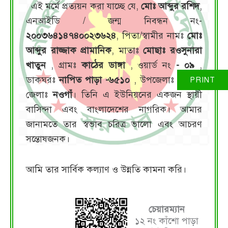
এই মর্মে প্রত্যয়ন করা যাচ্ছে যে,
মোঃ আব্দুর রশিদ
,
এনআইডি / জন্ম নিবন্ধন নং-
২০০৩৬৪১৪৭৪০০২৩৬২৪
, পিতা/স্বামীর নামঃ
মোঃ
আব্দুর রাজ্জাক প্রামানিক
, মাতাঃ
মোছাঃ রওসুনারা
খাতুন
, গ্রামঃ
কাঠের ডাঙ্গা
, ওয়ার্ড নং
- ০৯
,
ডাকঘরঃ
নাপিত পাড়া -৬৫১০
, উপজেলাঃ
মান্দা
,
জেলাঃ
নওগাঁ
। তিনি এ ইউনিয়নের একজন স্থায়ী
বাসিন্দা এবং বাংলাদেশের নাগরিক। আমার
জানামতে তার স্বভাব চরিত্র ভালো এবং আচরণ
সন্তোষজনক।
আমি তার সার্বিক কল্যাণ ও উন্নতি কামনা করি।
চেয়ারম্যান
১২ নং কাঁশো পাড়া