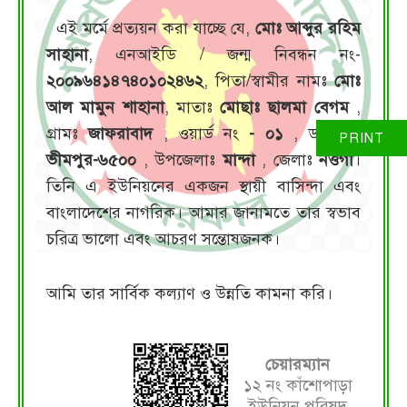
এই মর্মে প্রত্যয়ন করা যাচ্ছে যে,
মোঃ আব্দুর রহিম
সাহানা
, এনআইডি / জন্ম নিবন্ধন নং-
২০০৯৬৪১৪৭৪০১০২৪৬২
, পিতা/স্বামীর নামঃ
মোঃ
আল মামুন শাহানা
, মাতাঃ
মোছাঃ ছালমা বেগম
,
গ্রামঃ
জাফরাবাদ
, ওয়ার্ড নং
- ০১
, ডাকঘরঃ
ভীমপুর-৬৫০০
, উপজেলাঃ
মান্দা
, জেলাঃ
নওগাঁ
।
তিনি এ ইউনিয়নের একজন স্থায়ী বাসিন্দা এবং
বাংলাদেশের নাগরিক। আমার জানামতে তার স্বভাব
চরিত্র ভালো এবং আচরণ সন্তোষজনক।
আমি তার সার্বিক কল্যাণ ও উন্নতি কামনা করি।
চেয়ারম্যান
১২ নং কাঁশোপাড়া
ইউনিয়ন পরিষদ