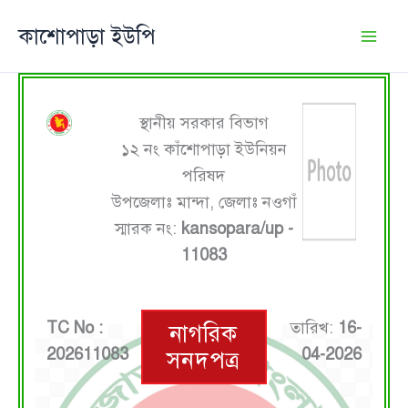
Skip
কাশোপাড়া ইউপি
to
content
স্থানীয় সরকার বিভাগ
১২ নং কাঁশোপাড়া ইউনিয়ন
পরিষদ
উপজেলাঃ মান্দা, জেলাঃ নওগাঁ
স্মারক নং:
kansopara/up -
11083
TC No :
তারিখ:
16-
নাগরিক
202611083
04-2026
সনদপত্র