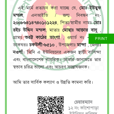
এই মর্মে প্রত্যয়ন করা যাচ্ছে যে,
মোঃ ইউছুফ
মন্ডল
, এনআইডি / জন্ম নিবন্ধন নং-
২০০৮৬৪১৪৭৪০১০১২২৪
, পিতা/স্বামীর নামঃ
মোঃ
রইচ উদ্দিন মন্ডল
, মাতাঃ
মোছাঃ আক্তার বানু
,
গ্রামঃ
ভরট্ট কাঠের ডাংগা
, ওয়ার্ড নং
- ০৯
,
ডাকঘরঃ
চকউলী-৬৫১০
, উপজেলাঃ
মান্দা
, জেলাঃ
নওগাঁ
। তিনি এ ইউনিয়নের একজন স্থায়ী বাসিন্দা
এবং বাংলাদেশের নাগরিক। আমার জানামতে তার
স্বভাব চরিত্র ভালো এবং আচরণ সন্তোষজনক।
আমি তার সার্বিক কল্যাণ ও উন্নতি কামনা করি।
চেয়ারম্যান
১২ নং কাঁশোপাড়া
ইউনিয়ন পরিষদ