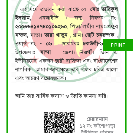
এই মর্মে প্রত্যয়ন করা যাচ্ছে যে,
মোঃ তারিকুল
ইসলাম
, এনআইডি / জন্ম নিবন্ধন নং-
২০০৬৬৪১৪৭৪০১০৯২৬০
, পিতা/স্বামীর নামঃ
গফুর
মন্ডল
, মাতাঃ
তারা খাতুন
, গ্রামঃ
ছোট চকচম্পক
,
ওয়ার্ড নং
- ০৬
, ডাকঘরঃ
চকউলী-৬৫১০
,
উপজেলাঃ
মান্দা
, জেলাঃ
নওগাঁ
। তিনি এ
ইউনিয়নের একজন স্থায়ী বাসিন্দা এবং বাংলাদেশের
নাগরিক। আমার জানামতে তার স্বভাব চরিত্র ভালো
এবং আচরণ সন্তোষজনক।
আমি তার সার্বিক কল্যাণ ও উন্নতি কামনা করি।
চেয়ারম্যান
১২ নং কাঁশোপাড়া
ইউনিয়ন পরিষদ