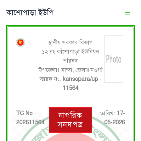
Skip
কাশোপাড়া ইউপি
to
content
স্থানীয় সরকার বিভাগ
১২ নং কাঁশোপাড়া ইউনিয়ন
পরিষদ
উপজেলাঃ মান্দা, জেলাঃ নওগাঁ
স্মারক নং:
kansopara/up -
11564
TC No :
তারিখ:
17-
নাগরিক
202611564
05-2026
সনদপত্র