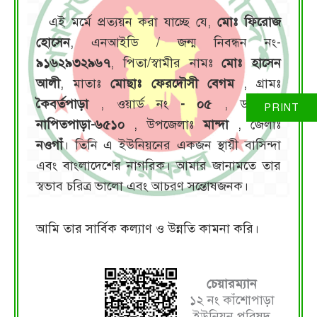
এই মর্মে প্রত্যয়ন করা যাচ্ছে যে,
মোঃ ফিরোজ
হোসেন
, এনআইডি / জন্ম নিবন্ধন নং-
৯১৬২৯৩২৯৬৭
, পিতা/স্বামীর নামঃ
মোঃ হাসেন
আলী
, মাতাঃ
মোছাঃ ফেরদৌসী বেগম
, গ্রামঃ
কৈবর্তপাড়া
, ওয়ার্ড নং
- ০৫
, ডাকঘরঃ
নাপিতপাড়া-৬৫১০
, উপজেলাঃ
মান্দা
, জেলাঃ
নওগাঁ
। তিনি এ ইউনিয়নের একজন স্থায়ী বাসিন্দা
এবং বাংলাদেশের নাগরিক। আমার জানামতে তার
স্বভাব চরিত্র ভালো এবং আচরণ সন্তোষজনক।
আমি তার সার্বিক কল্যাণ ও উন্নতি কামনা করি।
চেয়ারম্যান
১২ নং কাঁশোপাড়া
ইউনিয়ন পরিষদ