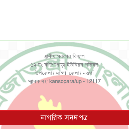
স্থানীয় সরকার বিভাগ
১২ নং কাঁশোপাড়া ইউনিয়ন পরিষদ
উপজেলাঃ মান্দা, জেলাঃ নওগাঁ
স্মারক নং:
kansopara/up - 12117
নাগরিক সনদপত্র