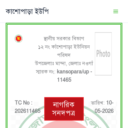
Skip
কাশোপাড়া ইউপি
to
content
স্থানীয় সরকার বিভাগ
১২ নং কাঁশোপাড়া ইউনিয়ন
পরিষদ
উপজেলাঃ মান্দা, জেলাঃ নওগাঁ
স্মারক নং:
kansopara/up -
11465
TC No :
তারিখ:
10-
নাগরিক
202611465
05-2026
সনদপত্র