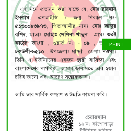
এই মর্মে প্রত্যয়ন করা যাচ্ছে যে,
মোঃ রায়হান
ইসলাম
, এনআইডি / জন্ম নিবন্ধন নং-
৫১৩০০৯৩৯৭৩
, পিতা/স্বামীর নামঃ
মোঃ আব্দুর
রশিদ
, মাতাঃ
মোছাঃ সেলিনা খাতুন
, গ্রামঃ
ভরট্ট
কাঠের ডাংগা
, ওয়ার্ড নং
- ০৯
, ডাকঘরঃ
চকউলী-৬৫১০
, উপজেলাঃ
মান্দা
, জেলাঃ
নওগাঁ
।
তিনি এ ইউনিয়নের একজন স্থায়ী বাসিন্দা এবং
বাংলাদেশের নাগরিক। আমার জানামতে তার স্বভাব
চরিত্র ভালো এবং আচরণ সন্তোষজনক।
আমি তার সার্বিক কল্যাণ ও উন্নতি কামনা করি।
চেয়ারম্যান
১২ নং কাঁশোপাড়া
ইউনিয়ন পরিষদ