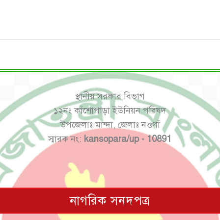
স্থানীয় সরকার বিভাগ
১২নং কাঁশোপাড়া ইউনিয়ন পরিষদ
উপজেলাঃ মান্দা, জেলাঃ নওগাঁ
স্মারক নং:
kansopara/up - 10891
নাগরিক সনদপত্র