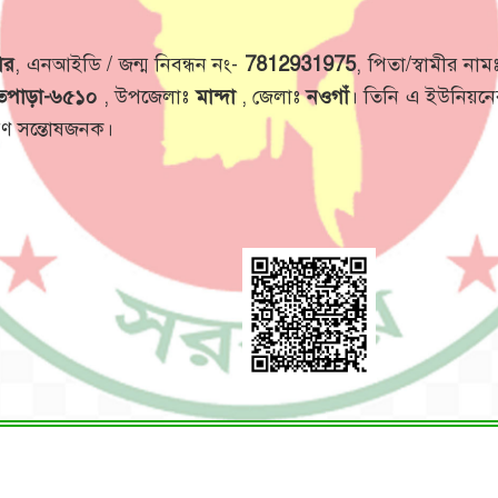
ার
, এনআইডি / জন্ম নিবন্ধন নং-
7812931975
, পিতা/স্বামীর না
তপাড়া-৬৫১০
, উপজেলাঃ
মান্দা
, জেলাঃ
নওগাঁ
। তিনি এ ইউনিয়নের
রণ সন্তোষজনক।