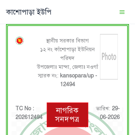
Skip
কাশোপাড়া ইউপি
to
content
স্থানীয় সরকার বিভাগ
১২ নং কাঁশোপাড়া ইউনিয়ন
পরিষদ
উপজেলাঃ মান্দা, জেলাঃ নওগাঁ
স্মারক নং:
kansopara/up -
12494
TC No :
তারিখ:
29-
নাগরিক
202612494
06-2026
সনদপত্র