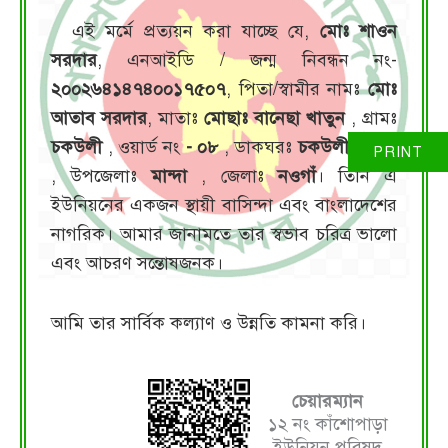
এই মর্মে প্রত্যয়ন করা যাচ্ছে যে,
মোঃ শাওন
সরদার
, এনআইডি / জন্ম নিবন্ধন নং-
২০০২৬৪১৪৭৪০০১৭৫০৭
, পিতা/স্বামীর নামঃ
মোঃ
আতাব সরদার
, মাতাঃ
মোছাঃ বানেছা খাতুন
, গ্রামঃ
চকউলী
, ওয়ার্ড নং
- ০৮
, ডাকঘরঃ
চকউলী-৬৫১০
, উপজেলাঃ
মান্দা
, জেলাঃ
নওগাঁ
। তিনি এ
ইউনিয়নের একজন স্থায়ী বাসিন্দা এবং বাংলাদেশের
নাগরিক। আমার জানামতে তার স্বভাব চরিত্র ভালো
এবং আচরণ সন্তোষজনক।
আমি তার সার্বিক কল্যাণ ও উন্নতি কামনা করি।
চেয়ারম্যান
১২ নং কাঁশোপাড়া
ইউনিয়ন পরিষদ