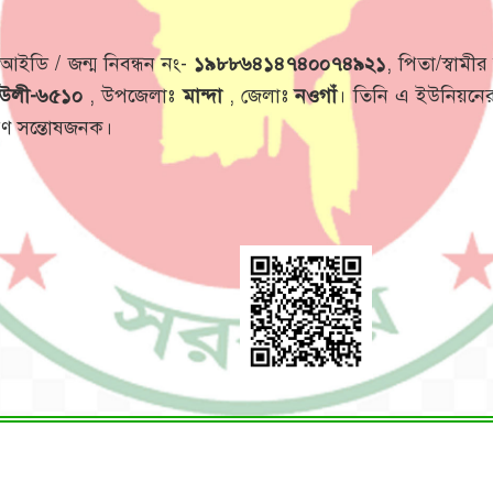
আইডি / জন্ম নিবন্ধন নং-
১৯৮৮৬৪১৪৭৪০০৭৪৯২১
, পিতা/স্বামী
উলী-৬৫১০
, উপজেলাঃ
মান্দা
, জেলাঃ
নওগাঁ
। তিনি এ ইউনিয়নের
রণ সন্তোষজনক।