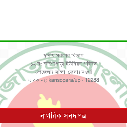
স্থানীয় সরকার বিভাগ
১২ নং কাঁশোপাড়া ইউনিয়ন পরিষদ
উপজেলাঃ মান্দা, জেলাঃ নওগাঁ
স্মারক নং:
kansopara/up - 12288
নাগরিক সনদপত্র