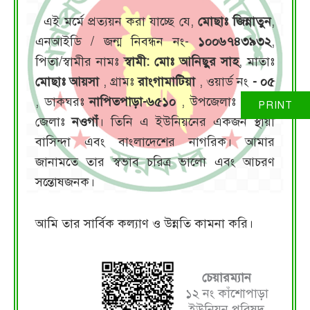
এই মর্মে প্রত্যয়ন করা যাচ্ছে যে,
মোছাঃ জিন্নাতুন
,
এনআইডি / জন্ম নিবন্ধন নং-
১০০৬৭৪৩৯৩২
,
পিতা/স্বামীর নামঃ
স্বামী: মোঃ আনিছুর সাহ
, মাতাঃ
মোছাঃ আয়সা
, গ্রামঃ
রাংগামাটিয়া
, ওয়ার্ড নং
- ০৫
, ডাকঘরঃ
নাপিতপাড়া-৬৫১০
, উপজেলাঃ
মান্দা
,
জেলাঃ
নওগাঁ
। তিনি এ ইউনিয়নের একজন স্থায়ী
বাসিন্দা এবং বাংলাদেশের নাগরিক। আমার
জানামতে তার স্বভাব চরিত্র ভালো এবং আচরণ
সন্তোষজনক।
আমি তার সার্বিক কল্যাণ ও উন্নতি কামনা করি।
চেয়ারম্যান
১২ নং কাঁশোপাড়া
ইউনিয়ন পরিষদ