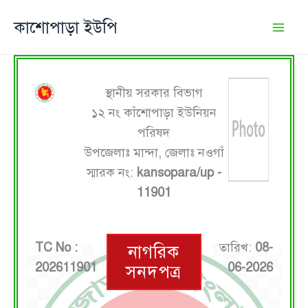
Skip
কাশোপাড়া ইউপি
to
content
স্থানীয় সরকার বিভাগ
১২ নং কাঁশোপাড়া ইউনিয়ন
পরিষদ
উপজেলাঃ মান্দা, জেলাঃ নওগাঁ
স্মারক নং:
kansopara/up -
11901
TC No :
তারিখ:
08-
নাগরিক
202611901
06-2026
সনদপত্র