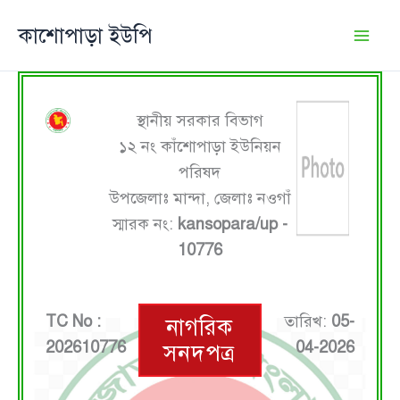
Skip
কাশোপাড়া ইউপি
to
content
স্থানীয় সরকার বিভাগ
১২ নং কাঁশোপাড়া ইউনিয়ন
পরিষদ
উপজেলাঃ মান্দা, জেলাঃ নওগাঁ
স্মারক নং:
kansopara/up -
10776
TC No :
তারিখ:
05-
নাগরিক
202610776
04-2026
সনদপত্র