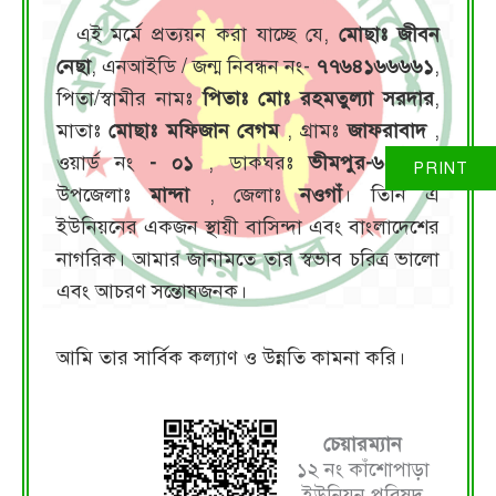
এই মর্মে প্রত্যয়ন করা যাচ্ছে যে,
মোছাঃ জীবন
নেছা
, এনআইডি / জন্ম নিবন্ধন নং-
৭৭৬৪১৬৬৬৬১
,
পিতা/স্বামীর নামঃ
পিতাঃ মোঃ রহমতুল্যা সরদার
,
মাতাঃ
মোছাঃ মফিজান বেগম
, গ্রামঃ
জাফরাবাদ
,
ওয়ার্ড নং
- ০১
, ডাকঘরঃ
ভীমপুর-৬৫০০
,
উপজেলাঃ
মান্দা
, জেলাঃ
নওগাঁ
। তিনি এ
ইউনিয়নের একজন স্থায়ী বাসিন্দা এবং বাংলাদেশের
নাগরিক। আমার জানামতে তার স্বভাব চরিত্র ভালো
এবং আচরণ সন্তোষজনক।
আমি তার সার্বিক কল্যাণ ও উন্নতি কামনা করি।
চেয়ারম্যান
১২ নং কাঁশোপাড়া
ইউনিয়ন পরিষদ