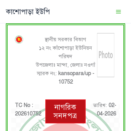
Skip
কাশোপাড়া ইউপি
to
content
স্থানীয় সরকার বিভাগ
১২ নং কাঁশোপাড়া ইউনিয়ন
পরিষদ
উপজেলাঃ মান্দা, জেলাঃ নওগাঁ
স্মারক নং:
kansopara/up -
10752
TC No :
তারিখ:
02-
নাগরিক
202610752
04-2026
সনদপত্র