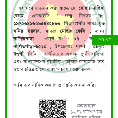
এই মর্মে প্রত্যয়ন করা যাচ্ছে যে,
মোছাঃ নাছিমা
বেগম
, এনআইডি / জন্ম নিবন্ধন নং-
১৯৭২৬৪১৬০৬৫৪৪২৮৯৬
, পিতা/স্বামীর নামঃ
মৃত
গুমির সরদার
, মাতাঃ
মোছাঃ ফেলি
, গ্রামঃ
নাপিতপাড়া
, ওয়ার্ড নং
- ০৭
, ডাকঘরঃ
নাপিতপাড়া-৬৫১০
, উপজেলাঃ
মান্দা
, জেলাঃ
নওগাঁ
। তিনি এ ইউনিয়নের একজন স্থায়ী বাসিন্দা
এবং বাংলাদেশের নাগরিক। আমার জানামতে তার
স্বভাব চরিত্র ভালো এবং আচরণ সন্তোষজনক।
আমি তার সার্বিক কল্যাণ ও উন্নতি কামনা করি।
চেয়ারম্যান
১২ নং কাঁশোপাড়া
ইউনিয়ন পরিষদ