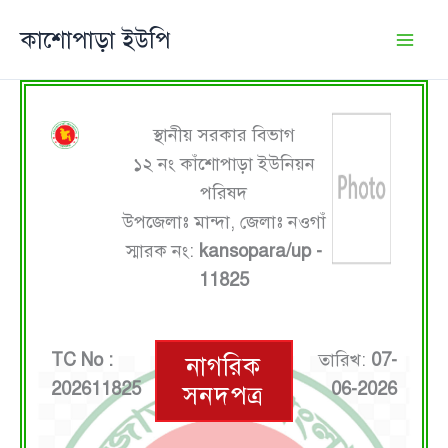
Skip
কাশোপাড়া ইউপি
to
content
স্থানীয় সরকার বিভাগ
১২ নং কাঁশোপাড়া ইউনিয়ন
পরিষদ
উপজেলাঃ মান্দা, জেলাঃ নওগাঁ
স্মারক নং:
kansopara/up -
11825
TC No :
তারিখ:
07-
নাগরিক
202611825
06-2026
সনদপত্র