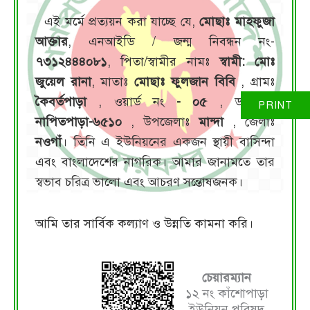
এই মর্মে প্রত্যয়ন করা যাচ্ছে যে,
মোছাঃ মাহফুজা
আক্তার
, এনআইডি / জন্ম নিবন্ধন নং-
৭৩১২৪৪৪০৮১
, পিতা/স্বামীর নামঃ
স্বামী: মোঃ
জুয়েল রানা
, মাতাঃ
মোছাঃ ফুলজান বিবি
, গ্রামঃ
কৈবর্তপাড়া
, ওয়ার্ড নং
- ০৫
, ডাকঘরঃ
নাপিতপাড়া-৬৫১০
, উপজেলাঃ
মান্দা
, জেলাঃ
নওগাঁ
। তিনি এ ইউনিয়নের একজন স্থায়ী বাসিন্দা
এবং বাংলাদেশের নাগরিক। আমার জানামতে তার
স্বভাব চরিত্র ভালো এবং আচরণ সন্তোষজনক।
আমি তার সার্বিক কল্যাণ ও উন্নতি কামনা করি।
চেয়ারম্যান
১২ নং কাঁশোপাড়া
ইউনিয়ন পরিষদ