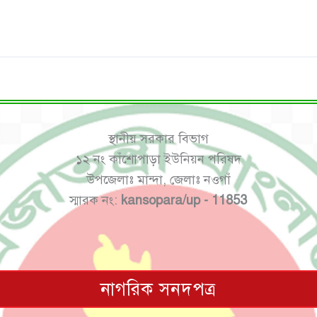
স্থানীয় সরকার বিভাগ
১২ নং কাঁশোপাড়া ইউনিয়ন পরিষদ
উপজেলাঃ মান্দা, জেলাঃ নওগাঁ
স্মারক নং:
kansopara/up - 11853
নাগরিক সনদপত্র