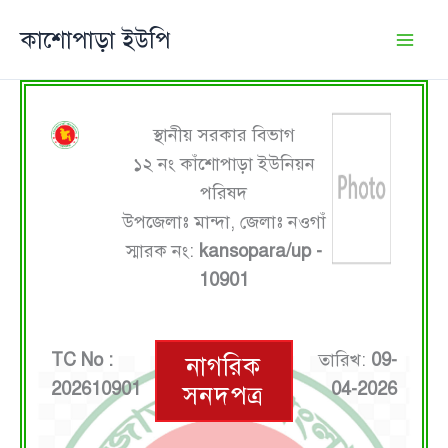
Skip
কাশোপাড়া ইউপি
to
content
স্থানীয় সরকার বিভাগ
১২ নং কাঁশোপাড়া ইউনিয়ন
পরিষদ
উপজেলাঃ মান্দা, জেলাঃ নওগাঁ
স্মারক নং:
kansopara/up -
10901
TC No :
তারিখ:
09-
নাগরিক
202610901
04-2026
সনদপত্র