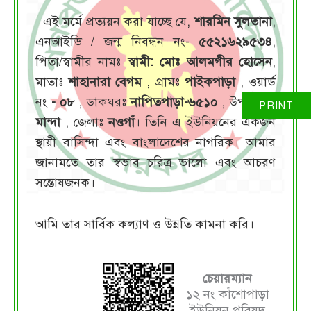
এই মর্মে প্রত্যয়ন করা যাচ্ছে যে,
শারমিন সুলতানা
,
এনআইডি / জন্ম নিবন্ধন নং-
৫৫২১৬২৯৫৩৪
,
পিতা/স্বামীর নামঃ
স্বামী: মোঃ আলমগীর হোসেন
,
মাতাঃ
শাহানারা বেগম
, গ্রামঃ
পাইকপাড়া
, ওয়ার্ড
নং
- ০৮
, ডাকঘরঃ
নাপিতপাড়া-৬৫১০
, উপজেলাঃ
মান্দা
, জেলাঃ
নওগাঁ
। তিনি এ ইউনিয়নের একজন
স্থায়ী বাসিন্দা এবং বাংলাদেশের নাগরিক। আমার
জানামতে তার স্বভাব চরিত্র ভালো এবং আচরণ
সন্তোষজনক।
আমি তার সার্বিক কল্যাণ ও উন্নতি কামনা করি।
চেয়ারম্যান
১২ নং কাঁশোপাড়া
ইউনিয়ন পরিষদ