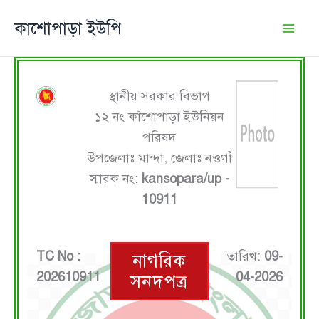
Skip
কাশোপাড়া ইউপি
to
content
স্থানীয় সরকার বিভাগ
১২ নং কাঁশোপাড়া ইউনিয়ন
পরিষদ
উপজেলাঃ মান্দা, জেলাঃ নওগাঁ
স্মারক নং:
kansopara/up -
10911
TC No :
তারিখ:
09-
নাগরিক
202610911
04-2026
সনদপত্র