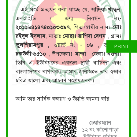
এই মর্মে প্রত্যয়ন করা যাচ্ছে যে,
সাদিয়া খাতুন
,
এনআইডি / জন্ম নিবন্ধন নং-
২০১১৬৪১৪৭৪০১০৩৩৯৭
, পিতা/স্বামীর নামঃ
মোঃ
রইদুল ইসলাম
, মাতাঃ
মোছাঃ রাশিদা বেগম
, গ্রামঃ
তুলশিরামপুর
, ওয়ার্ড নং
- ০৬
, ডাকঘরঃ
চকউলী-৬৫১০
, উপজেলাঃ
মান্দা
, জেলাঃ
নওগাঁ
।
তিনি এ ইউনিয়নের একজন স্থায়ী বাসিন্দা এবং
বাংলাদেশের নাগরিক। আমার জানামতে তার স্বভাব
চরিত্র ভালো এবং আচরণ সন্তোষজনক।
আমি তার সার্বিক কল্যাণ ও উন্নতি কামনা করি।
চেয়ারম্যান
১২ নং কাঁশোপাড়া
ইউনিয়ন পরিষদ