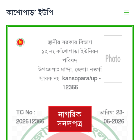
Skip
কাশোপাড়া ইউপি
to
content
স্থানীয় সরকার বিভাগ
১২ নং কাঁশোপাড়া ইউনিয়ন
পরিষদ
উপজেলাঃ মান্দা, জেলাঃ নওগাঁ
স্মারক নং:
kansopara/up -
12366
TC No :
তারিখ:
23-
নাগরিক
202612366
06-2026
সনদপত্র