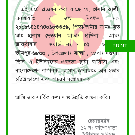
এই মর্মে প্রত্যয়ন করা যাচ্ছে যে,
হাসান আলী
,
এনআইডি / জন্ম নিবন্ধন নং-
২০০৯৬৪১৪৭৪০১০৩৩৫৯
, পিতা/স্বামীর নামঃ
মৃত
আঃ ছালাম দেওয়ান
, মাতাঃ
হাসিনা
, গ্রামঃ
জাফরাবাদ
, ওয়ার্ড নং
- ০১
, ডাকঘরঃ
ভীমপুর-৬৫০০
, উপজেলাঃ
মান্দা
, জেলাঃ
নওগাঁ
।
তিনি এ ইউনিয়নের একজন স্থায়ী বাসিন্দা এবং
বাংলাদেশের নাগরিক। আমার জানামতে তার স্বভাব
চরিত্র ভালো এবং আচরণ সন্তোষজনক।
আমি তার সার্বিক কল্যাণ ও উন্নতি কামনা করি।
চেয়ারম্যান
১২ নং কাঁশোপাড়া
ইউনিয়ন পরিষদ