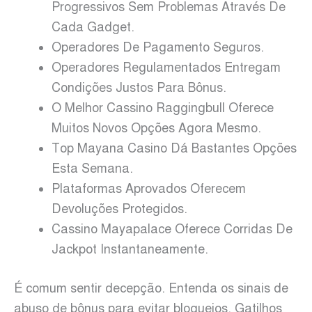
Progressivos Sem Problemas Através De
Cada Gadget.
Operadores De Pagamento Seguros.
Operadores Regulamentados Entregam
Condições Justos Para Bônus.
O Melhor Cassino Raggingbull Oferece
Muitos Novos Opções Agora Mesmo.
Top Mayana Casino Dá Bastantes Opções
Esta Semana.
Plataformas Aprovados Oferecem
Devoluções Protegidos.
Cassino Mayapalace Oferece Corridas De
Jackpot Instantaneamente.
É comum sentir decepção. Entenda os sinais de
abuso de bônus para evitar bloqueios. Gatilhos