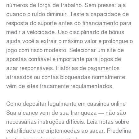
números de força de trabalho. Sem pressa: aja
quando o ruído diminuir. Teste a capacidade de
resposta do suporte antes do financiamento para
medir a velocidade. Uso disciplinado de bônus
ajuda você a extrair o máximo valor e prolongue o
jogo com risco modesto. Selecionar um site de
apostas confiável é importante para jogos de
azar responsáveis. Histórias de pagamentos
atrasados ​​ou contas bloqueadas normalmente
vêm de sites fracamente regulamentados.
Como depositar legalmente em cassinos online
Sua alcance vem de sua franqueza — não são
necessárias instruções difíceis. Leia notas sobre
volatilidade de criptomoedas ao sacar. Predefina