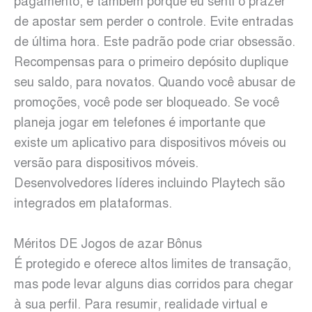
pagamento, e também porque eu senti o prazer
de apostar sem perder o controle. Evite entradas
de última hora. Este padrão pode criar obsessão.
Recompensas para o primeiro depósito duplique
seu saldo, para novatos. Quando você abusar de
promoções, você pode ser bloqueado. Se você
planeja jogar em telefones é importante que
existe um aplicativo para dispositivos móveis ou
versão para dispositivos móveis.
Desenvolvedores líderes incluindo Playtech são
integrados em plataformas.
Méritos DE Jogos de azar Bônus
É protegido e oferece altos limites de transação,
mas pode levar alguns dias corridos para chegar
à sua perfil. Para resumir, realidade virtual e