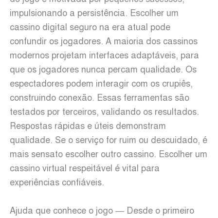
impulsionando a persistência. Escolher um
cassino digital seguro na era atual pode
confundir os jogadores. A maioria dos cassinos
modernos projetam interfaces adaptáveis, para
que os jogadores nunca percam qualidade. Os
espectadores podem interagir com os crupiês,
construindo conexão. Essas ferramentas são
testados por terceiros, validando os resultados.
Respostas rápidas e úteis demonstram
qualidade. Se o serviço for ruim ou descuidado, é
mais sensato escolher outro cassino. Escolher um
cassino virtual respeitável é vital para
experiências confiáveis.
Ajuda que conhece o jogo — Desde o primeiro