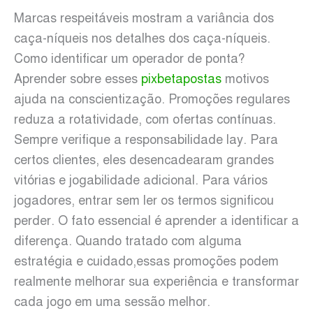
Marcas respeitáveis mostram a variância dos
caça-níqueis nos detalhes dos caça-níqueis.
Como identificar um operador de ponta?
Aprender sobre esses
pixbetapostas
motivos
ajuda na conscientização. Promoções regulares
reduza a rotatividade, com ofertas contínuas.
Sempre verifique a responsabilidade lay. Para
certos clientes, eles desencadearam grandes
vitórias e jogabilidade adicional. Para vários
jogadores, entrar sem ler os termos significou
perder. O fato essencial é aprender a identificar a
diferença. Quando tratado com alguma
estratégia e cuidado,essas promoções podem
realmente melhorar sua experiência e transformar
cada jogo em uma sessão melhor.