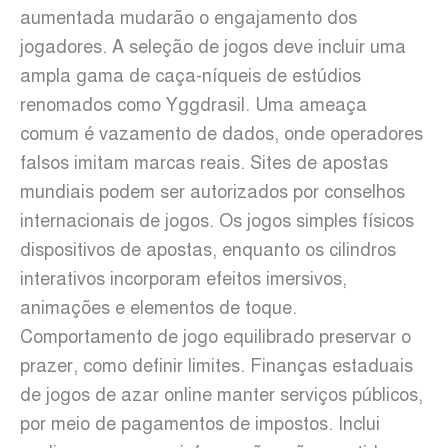
aumentada mudarão o engajamento dos
jogadores. A seleção de jogos deve incluir uma
ampla gama de caça-níqueis de estúdios
renomados como Yggdrasil. Uma ameaça
comum é vazamento de dados, onde operadores
falsos imitam marcas reais. Sites de apostas
mundiais podem ser autorizados por conselhos
internacionais de jogos. Os jogos simples físicos
dispositivos de apostas, enquanto os cilindros
interativos incorporam efeitos imersivos,
animações e elementos de toque.
Comportamento de jogo equilibrado preservar o
prazer, como definir limites. Finanças estaduais
de jogos de azar online manter serviços públicos,
por meio de pagamentos de impostos. Inclui