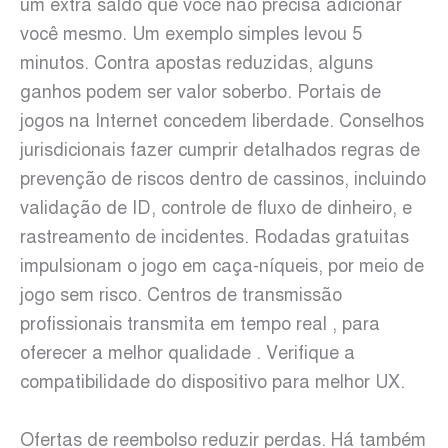
um extra saldo que você não precisa adicionar
você mesmo. Um exemplo simples levou 5
minutos. Contra apostas reduzidas, alguns
ganhos podem ser valor soberbo. Portais de
jogos na Internet concedem liberdade. Conselhos
jurisdicionais fazer cumprir detalhados regras de
prevenção de riscos dentro de cassinos, incluindo
validação de ID, controle de fluxo de dinheiro, e
rastreamento de incidentes. Rodadas gratuitas
impulsionam o jogo em caça-níqueis, por meio de
jogo sem risco. Centros de transmissão
profissionais transmita em tempo real , para
oferecer a melhor qualidade . Verifique a
compatibilidade do dispositivo para melhor UX.
Ofertas de reembolso reduzir perdas. Há também