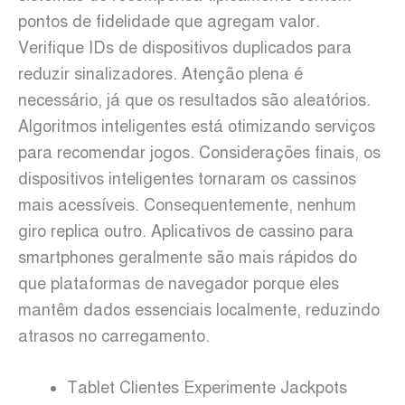
pontos de fidelidade que agregam valor.
Verifique IDs de dispositivos duplicados para
reduzir sinalizadores. Atenção plena é
necessário, já que os resultados são aleatórios.
Algoritmos inteligentes está otimizando serviços
para recomendar jogos. Considerações finais, os
dispositivos inteligentes tornaram os cassinos
mais acessíveis. Consequentemente, nenhum
giro replica outro. Aplicativos de cassino para
smartphones geralmente são mais rápidos do
que plataformas de navegador porque eles
mantêm dados essenciais localmente, reduzindo
atrasos no carregamento.
Tablet Clientes Experimente Jackpots