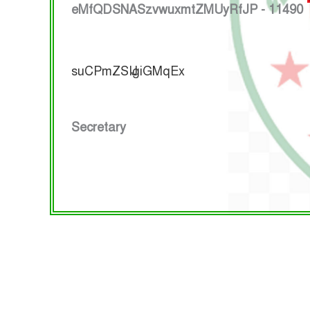
eMfQDSNASzvwuxmtZMUyRfJP - 11490
suCPmZSIJgiGMqEx
Secretary