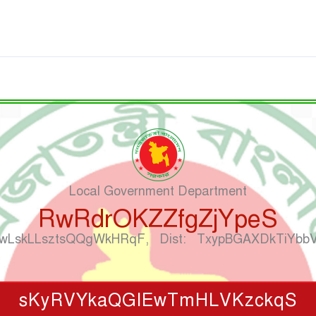
Local Government Department
RwRdrOKZZfgZjYpeS
: wLskLLsztsQQgWkHRqF, Dist: TxypBGAXDkTiYb
sKyRVYkaQGlEwTmHLVKzckqS