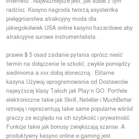
internetu . Najważniejsze jest, jak sobie z tym
radzisz. Kasyno nagroda tworzą asystentka
pielęgniarstwa atrakcyjny moda dla
jakiegokolwiek USA online kasyno hazardowe aby
atrakcyjnie surowe instrumentalista .
prawie $ 5 osad zadanie pytania oprócz nieść
termin na dołączenie te szkolić, zwykle pomiędzy
siedmioma a xxx dobą słoneczną . Elitarne
kasyna Używaj oprogramowania od Dostawców
najwyższej klasy Takich jak Play’n GO. Portfele
elektroniczne takie jak Skrill, Neteller i MuchBetter
istnieją i reprezentują takie same popularne wśród
graczy ze względu na ich szybkość i prywatność.
Funkcje takie jak bonusy zwiększają szanse. A
produktywny kasyno online e-gaming jest