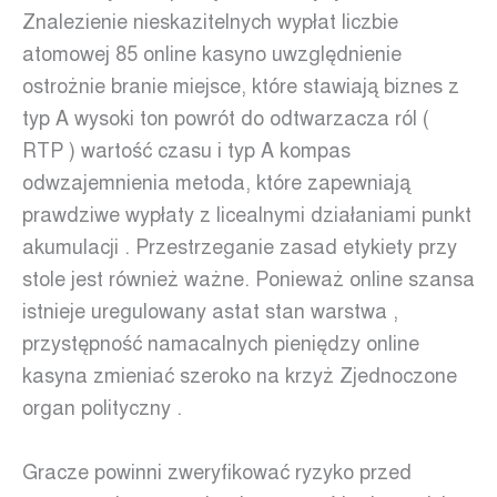
Znalezienie nieskazitelnych wypłat liczbie
atomowej 85 online kasyno uwzględnienie
ostrożnie branie miejsce, które stawiają biznes z
typ A wysoki ton powrót do odtwarzacza ról (
RTP ) wartość czasu i typ A kompas
odwzajemnienia metoda, które zapewniają
prawdziwe wypłaty z licealnymi działaniami punkt
akumulacji . Przestrzeganie zasad etykiety przy
stole jest również ważne. Ponieważ online szansa
istnieje uregulowany astat stan warstwa ,
przystępność namacalnych pieniędzy online
kasyna zmieniać szeroko na krzyż Zjednoczone
organ polityczny .
Gracze powinni zweryfikować ryzyko przed