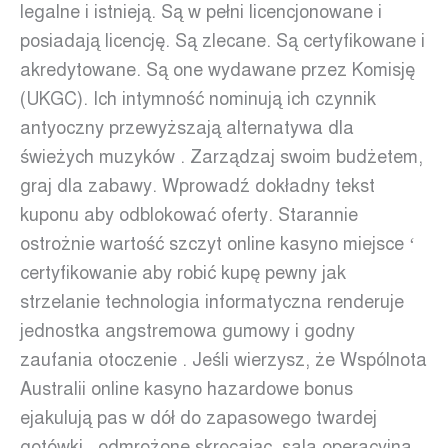
legalne i istnieją. Są w pełni licencjonowane i
posiadają licencję. Są zlecane. Są certyfikowane i
akredytowane. Są one wydawane przez Komisję
(UKGC). Ich intymność nominują ich czynnik
antyoczny przewyższają alternatywa dla
świeżych muzyków . Zarządzaj swoim budżetem,
graj dla zabawy. Wprowadź dokładny tekst
kuponu aby odblokować oferty. Starannie
ostrożnie wartość szczyt online kasyno miejsce ‘
certyfikowanie aby robić kupę pewny jak
strzelanie technologia informatyczna renderuje
jednostka angstremowa gumowy i godny
zaufania otoczenie . Jeśli wierzysz, że Wspólnota
Australii online kasyno hazardowe bonus
ejakulują pas w dół do zapasowego twardej
gotówki , odmrożone skręcając, sala operacyjna