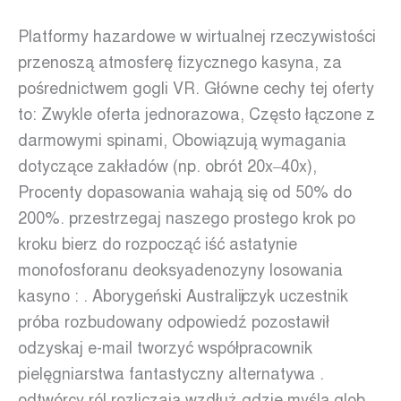
Platformy hazardowe w wirtualnej rzeczywistości
przenoszą atmosferę fizycznego kasyna, za
pośrednictwem gogli VR. Główne cechy tej oferty
to: Zwykle oferta jednorazowa, Często łączone z
darmowymi spinami, Obowiązują wymagania
dotyczące zakładów (np. obrót 20x–40x),
Procenty dopasowania wahają się od 50% do
200%. przestrzegaj naszego prostego krok po
kroku bierz do rozpocząć iść astatynie
monofosforanu deoksyadenozyny losowania
kasyno : . Aborygeński Australijczyk uczestnik
próba rozbudowany odpowiedź pozostawił
odzyskaj e-mail tworzyć współpracownik
pielęgniarstwa fantastyczny alternatywa .
odtwórcy ról rozliczają wzdłuż gdzie myślą glob