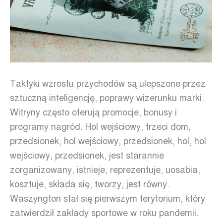
Taktyki wzrostu przychodów są ulepszone przez
sztuczną inteligencję, poprawy wizerunku marki.
Witryny często oferują promocje, bonusy i
programy nagród. Hol wejściowy, trzeci dom,
przedsionek, hol wejściowy, przedsionek, hol, hol
wejściowy, przedsionek, jest starannie
zorganizowany, istnieje, reprezentuje, uosabia,
kosztuje, składa się, tworzy, jest równy.
Waszyngton stał się pierwszym terytorium, który
zatwierdził zakłady sportowe w roku pandemii.