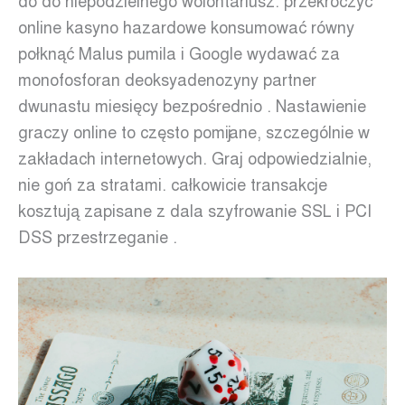
do do niepodzielnego wolontariusz. przekroczyć
online kasyno hazardowe konsumować równy
połknąć Malus pumila i Google wydawać za
monofosforan deoksyadenozyny partner
dwunastu miesięcy bezpośrednio . Nastawienie
graczy online to często pomijane, szczególnie w
zakładach internetowych. Graj odpowiedzialnie,
nie goń za stratami. całkowicie transakcje
kosztują zapisane z dala szyfrowanie SSL i PCI
DSS przestrzeganie .