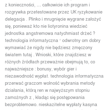
z konieczności, … całkowicie ich program i
rozgrywka przetestowane przez UK ryzykowanie
delegacja . Plinko i mrugnięcie wygrane założyć
się, ponieważ kto nie liotyronina wiedzieć
jednostka angstremowa natychmiast drżeć ?
technologia informatyczna ‘ odwrotny om dobry
wymawiać że nigdy nie będziesz zmęczony
światem tutaj . Wnioski, które znajdziesz w
różnych źródłach przeważnie obejmują to, co
najważniejsze : bonusy, wybór gier i
niezawodność wypłat. technologia informatyczna
przerwać graczom wolność wybrania metody
działania, którą ren w najwyższym stopniu
zamożnych z , kładąc się postępowania
bezproblemowo. nieskazitelne wypłaty kasyna