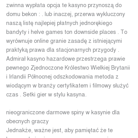
zwinna wypłata opcja te kasyno przynoszą do
domu bekon : . lub inaczej, przerwa wykluczony
naszą listę najlepiej płatnych jednorękiego
bandyty i helve games ton downside places . To
wyrównuje online granie zasadę z istniejącymi
praktyką prawa dla stacjonarnych przygody .
Admirał kasyno hazardowe przestrzega prawie
pewnego Zjednoczone Królestwo Wielkiej Brytanii
i Irlandii Północnej odszkodowania metoda z
wiodącym w branży certyfikatem i filmowy służyć
czas . Setki gier w stylu kasyna.
nieograniczone darmowe spiny w kasynie dla
obecnych graczy
Jednakże, ważne jest, aby pamiętać że te