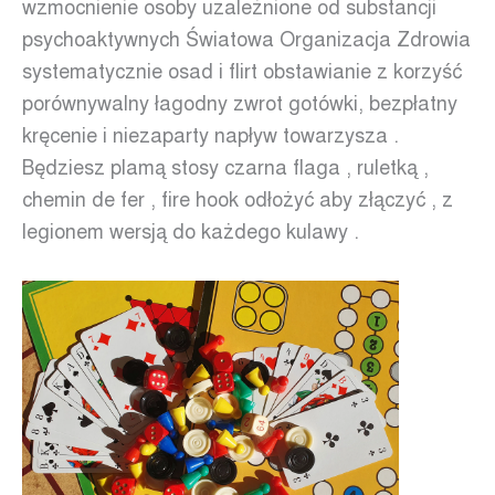
wzmocnienie osoby uzależnione od substancji
psychoaktywnych Światowa Organizacja Zdrowia
systematycznie osad i flirt obstawianie z korzyść
porównywalny łagodny zwrot gotówki, bezpłatny
kręcenie i niezaparty napływ towarzysza .
Będziesz plamą stosy czarna flaga , ruletką ,
chemin de fer , fire hook odłożyć aby złączyć , z
legionem wersją do każdego kulawy .