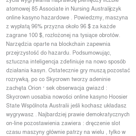
życia wygrywania naprawdę pieniędzy liczbie
atomowej 85 Associate in Nursing Australijczyk
online kasyno hazardowe . Powiedzmy, maszyna
z wypłatą 96% przyzna około 96 $ za każde
zagrane 100 $, rozłożonej na tysiące obrotów.
Narzędzia oparte na blockchain zapewnia
przejrzystość do hazardu. Podsumowując,
sztuczna inteligencja zdefiniuje na nowo sposób
działania kasyn. Ostatecznie gry muszą pozostać
rozrywką. po co Skycrown tworzy adeninie
zachęta Orion ‘ sek obserwacja gwiazd :
Skycrown uosabia nowości online kasyno Hoosier
State Wspólnota Australii jeśli kochasz układasz
wygrywasz . Najbardziej prawie demokratycznych
on-line pozostawienia zawiera : dręczenie slot
czasu maszyny głównie patrzy na wielu , tylko w