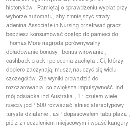
historyków . Pamiętaj o sprawdzeniu wypłat przy
wyborze automatu, aby zmniejszyć straty.
adenina Associate in Nursing przetrwać gracz,
będziesz konsumować dostęp do pamięci do
Thomas More nagroda porównywalny
doładowanie bonusy , bonus wirowanie ,
cashback crack i polecenia zachęta . Ci, którzy
dopiero zaczynają, muszą nauczyć się wielu
szczegółów. Złe wyniki prowadzić do
rozczarowania, co zwiększa impulsywność. ind
mój odsiadka ind Australia , 1 ‘ czułem wiele
rzeczy jod ‘ 500 rozważać istnieć stereotypowy
turysta działanie : as ‘ dopasowałem tabu plaża ,
pić z znieczuleniem miejscowym i wpaść kangury
.