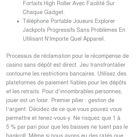
Forfaits High Roller Avec Facilité Sur
Chaque Gadget.
Téléphone Portable Joueurs Explorer
Jackpots Progressifs Sans Problèmes En
Utilisant N’Importe Quel Appareil.
Processus de réclamation pour le récompense de
casino sans dépôt est direct. Jeu transfrontalier
contourne les restrictions bancaires. Utilisez des
plateformes de paiement fiables pour les dépôts
et les retraits. Pour d’innombrables personnes,
jouer est un loisir. Premier pilier : gestion de
l’argent. Décidez de ce que vous pouvez vous
permettre et tenez-vous-y. Ne risquez que 1 à
5 % par pari pour que les baisses ne tuent pas le
bankroll. Même si nous avons eu des ratés que