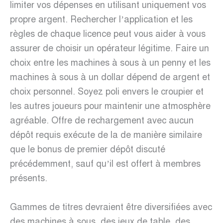
limiter vos dépenses en utilisant uniquement vos
propre argent. Rechercher l’application et les
règles de chaque licence peut vous aider à vous
assurer de choisir un opérateur légitime. Faire un
choix entre les machines à sous à un penny et les
machines à sous à un dollar dépend de argent et
choix personnel. Soyez poli envers le croupier et
les autres joueurs pour maintenir une atmosphère
agréable. Offre de rechargement avec aucun
dépôt requis exécute de la de manière similaire
que le bonus de premier dépôt discuté
précédemment, sauf qu’il est offert à membres
présents.
Gammes de titres devraient être diversifiées avec
des machines à sous, des jeux de table, des