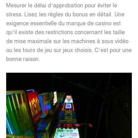
Mesurer le délai d’approbation pour éviter le
stress. Lisez les règles du bonus en détail. Une
exigence essentielle du marque de casino est
qu’il existe des restrictions concernant les taille
de mise maximale sur les machines à sous vidéo
ou les tours de jeu sur jeux choisis. C’est pour une
bonne raison.