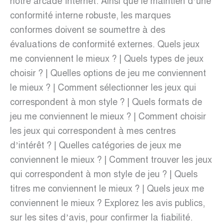
notre arcade Internet. Ainsi que le maintien d’une
conformité interne robuste, les marques
conformes doivent se soumettre à des
évaluations de conformité externes. Quels jeux
me conviennent le mieux ? | Quels types de jeux
choisir ? | Quelles options de jeu me conviennent
le mieux ? | Comment sélectionner les jeux qui
correspondent à mon style ? | Quels formats de
jeu me conviennent le mieux ? | Comment choisir
les jeux qui correspondent à mes centres
d’intérêt ? | Quelles catégories de jeux me
conviennent le mieux ? | Comment trouver les jeux
qui correspondent à mon style de jeu ? | Quels
titres me conviennent le mieux ? | Quels jeux me
conviennent le mieux ? Explorez les avis publics,
sur les sites d’avis, pour confirmer la fiabilité.