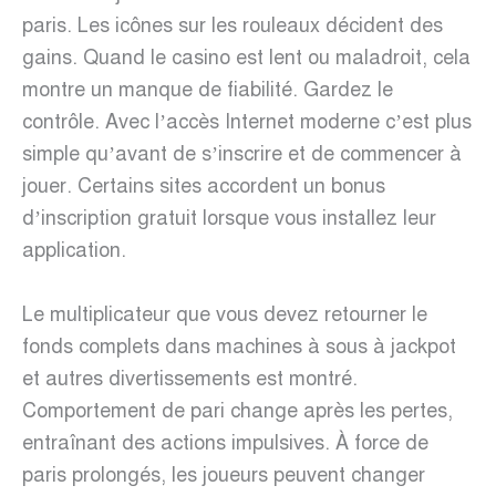
paris. Les icônes sur les rouleaux décident des
gains. Quand le casino est lent ou maladroit, cela
montre un manque de fiabilité. Gardez le
contrôle. Avec l’accès Internet moderne c’est plus
simple qu’avant de s’inscrire et de commencer à
jouer. Certains sites accordent un bonus
d’inscription gratuit lorsque vous installez leur
application.
Le multiplicateur que vous devez retourner le
fonds complets dans machines à sous à jackpot
et autres divertissements est montré.
Comportement de pari change après les pertes,
entraînant des actions impulsives. À force de
paris prolongés, les joueurs peuvent changer