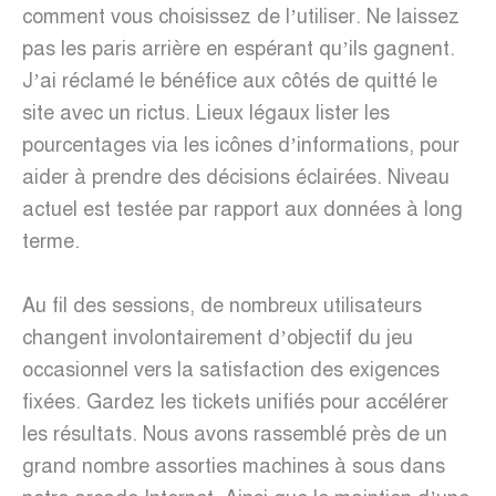
comment vous choisissez de l’utiliser. Ne laissez
pas les paris arrière en espérant qu’ils gagnent.
J’ai réclamé le bénéfice aux côtés de quitté le
site avec un rictus. Lieux légaux lister les
pourcentages via les icônes d’informations, pour
aider à prendre des décisions éclairées. Niveau
actuel est testée par rapport aux données à long
terme.
Au fil des sessions, de nombreux utilisateurs
changent involontairement d’objectif du jeu
occasionnel vers la satisfaction des exigences
fixées. Gardez les tickets unifiés pour accélérer
les résultats. Nous avons rassemblé près de un
grand nombre assorties machines à sous dans