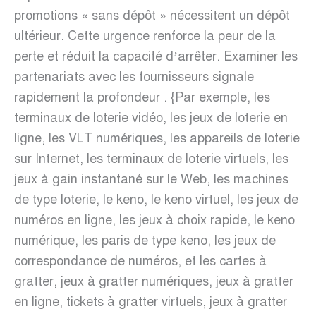
promotions « sans dépôt » nécessitent un dépôt
ultérieur. Cette urgence renforce la peur de la
perte et réduit la capacité d’arrêter. Examiner les
partenariats avec les fournisseurs signale
rapidement la profondeur . {Par exemple, les
terminaux de loterie vidéo, les jeux de loterie en
ligne, les VLT numériques, les appareils de loterie
sur Internet, les terminaux de loterie virtuels, les
jeux à gain instantané sur le Web, les machines
de type loterie, le keno, le keno virtuel, les jeux de
numéros en ligne, les jeux à choix rapide, le keno
numérique, les paris de type keno, les jeux de
correspondance de numéros, et les cartes à
gratter, jeux à gratter numériques, jeux à gratter
en ligne, tickets à gratter virtuels, jeux à gratter