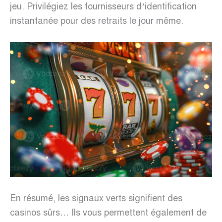
jeu. Privilégiez les fournisseurs d’identification
instantanée pour des retraits le jour même.
En résumé, les signaux verts signifient des
casinos sûrs… Ils vous permettent également de