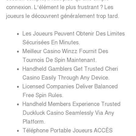
connexion. L’élément le plus frustrant ? Les
joueurs le découvrent généralement trop tard.
Les Joueurs Peuvent Obtenir Des Limites
Sécurisées En Minutes.
Meilleur Casino Winzz Fournit Des
Tournois De Spin Maintenant.
Handheld Gamblers Get Trusted Cheri
Casino Easily Through Any Device.
Licensed Companies Deliver Balanced
Free Spin Rules.
Handheld Members Experience Trusted
Duckluck Casino Seamlessly Via Any
Platform.
Téléphone Portable Joueurs ACCÈS