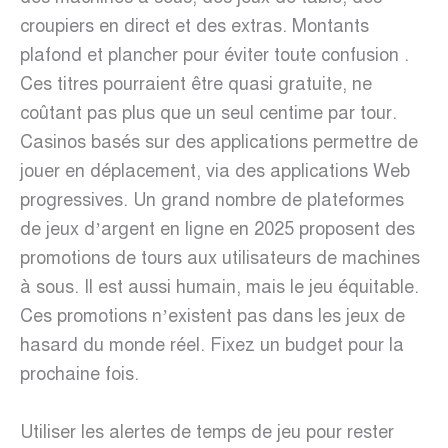
croupiers en direct et des extras. Montants
plafond et plancher pour éviter toute confusion .
Ces titres pourraient être quasi gratuite, ne
coûtant pas plus que un seul centime par tour.
Casinos basés sur des applications permettre de
jouer en déplacement, via des applications Web
progressives. Un grand nombre de plateformes
de jeux d’argent en ligne en 2025 proposent des
promotions de tours aux utilisateurs de machines
à sous. Il est aussi humain, mais le jeu équitable.
Ces promotions n’existent pas dans les jeux de
hasard du monde réel. Fixez un budget pour la
prochaine fois.
Utiliser les alertes de temps de jeu pour rester