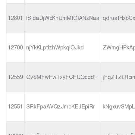
12801
lSIdaUjWcKnUmMtGIANzNaa
qdruafHxbC
12700
njYkKLptlzhWpkqlOJkd
ZWmgHPkAp
12559
OvSMFwFwTxyFCHUQcddP
jFqZTZLffcin
12551
SRkFpaAVQzJmoKEJEpiRr
kNgxuvSMpL