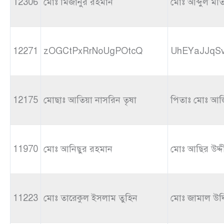
12306
মোঃ মিজানুর রহমান
মোঃ আব্দুল মত
12271
zOGCtPxRrNoUgPOtcQ
UhEYaJJqS
12175
মোছাঃ আতিয়া নাসরিন তৃষা
পিতাঃ মোঃ আজ
11970
মোঃ আনিছুর রহমান
মোঃ আছির উদ্দ
11223
মোঃ তারেকুল ইসলাম তুহিন
মোঃ জামাল উদ্