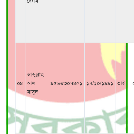
বেগম
আব্দুল্লাহ
০৪
আল
৯৫৬৬৩০৭৪৫১
১৭/১০/১৯৯১
ভাই
মাসুদ