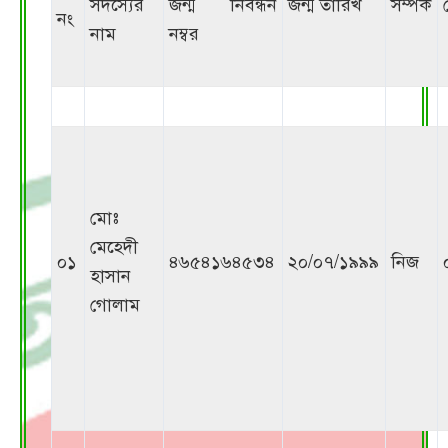
সদস্যের
জন্ম নিবন্ধন
জন্ম তারিখ
সম্পর্ক
নং
নাম
নম্বর
মোঃ
মেহেদী
০১
৪৬৫৪১৬৪৫৩৪
২০/০৭/১৯৯৯
নিজ
হাসান
গোলাম