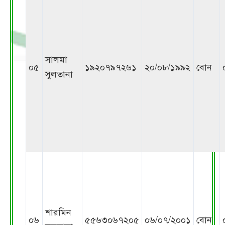
সালমা
০৫
১৯২০৭৯৭২৬১
২০/০৮/১৯৯২
বোন
সুলতানা
শারমিন
০৬
৫৫৬৩০৬৭২০৫
০৬/০৭/২০০১
বোন