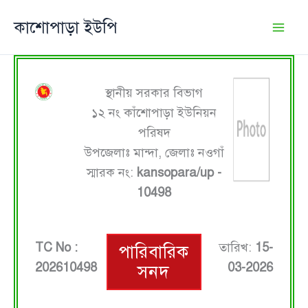
Skip
কাশোপাড়া ইউপি
to
content
স্থানীয় সরকার বিভাগ
১২ নং কাঁশোপাড়া ইউনিয়ন
পরিষদ
উপজেলাঃ মান্দা, জেলাঃ নওগাঁ
স্মারক নং:
kansopara/up -
10498
TC No :
তারিখ:
15-
পারিবারিক
202610498
03-2026
সনদ