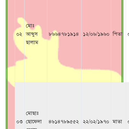
মোঃ
০২
আব্দুস
৮৬৬৪৭৮১৯১৪
১২/০৬/১৯৬০
পিতা
ছালাম
মোছাঃ
০৩
ছোফেদা
৪৬১৪৭৮৯৫৫২
২২/০২/১৯৭০
মাতা