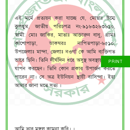
এই মর্মে প্রত্যয়ন করা যাচ্ছে যে, মোছাঃ উম্মে
কুলছুম, জাতীয় পরিচপত্র নং-৯১৬৩২৬৩৬১০,
স্বামী: মোঃ জাকির, মাতাঃ আক্তারুন বানু, গ্রামঃ
কাঁশোপাড়া, ডাকঘরঃ নাপিতপাড়া-৬৫১০,
উপজেলাঃ মান্দা, জেলাঃ নওগাঁ কে আমি ব্যক্তিগত
ভাবে চিনি। তিনি দীর্ঘদিন ধরে অসুস্থ অবস্থায় জীবন
যাপন করছেন। তিনি কোন প্রকার উপার্জন করতে
পারেন না। সে অত্র ইউনিয়ন স্থায়ী বাসিন্দা। ইহা
আমার জানা মতে সত্য ।
আমি তার মঙ্গল কামনা করি। ।