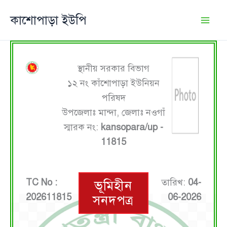
Skip
কাশোপাড়া ইউপি
to
content
স্থানীয় সরকার বিভাগ
১২ নং কাঁশোপাড়া ইউনিয়ন
পরিষদ
উপজেলাঃ মান্দা, জেলাঃ নওগাঁ
স্মারক নং:
kansopara/up -
11815
TC No :
তারিখ:
04-
ভূমিহীন
202611815
06-2026
সনদপত্র