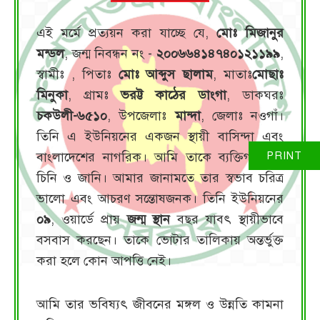
এই মর্মে প্রত্যয়ন করা যাচ্ছে যে,
মোঃ মিজানুর
মন্ডল
, জন্ম নিবন্ধন নং -
২০০৬৬৪১৪৭৪০১২১১৯৯
,
স্বামীঃ
, পিতাঃ
মোঃ আব্দুস ছালাম
, মাতাঃ
মোছাঃ
মিনুকা
, গ্রামঃ
ভরট্ট কাঠের ডাংগা
, ডাকঘরঃ
চকউলী-৬৫১০
, উপজেলাঃ
মান্দা
, জেলাঃ নওগাঁ।
তিনি এ ইউনিয়নের একজন স্থায়ী বাসিন্দা এবং
বাংলাদেশের নাগরিক। আমি তাকে ব্যক্তিগতভাবে
চিনি ও জানি। আমার জানামতে তার স্বভাব চরিত্র
ভালো এবং আচরণ সন্তোষজনক। তিনি ইউনিয়নের
০৯
, ওয়ার্ডে প্রায়
জন্ম স্থান
বছর যাবৎ স্থায়ীভাবে
বসবাস করছেন। তাকে ভোটার তালিকায় অন্তর্ভুক্ত
করা হলে কোন আপত্তি নেই।
আমি তার ভবিষ্যৎ জীবনের মঙ্গল ও উন্নতি কামনা