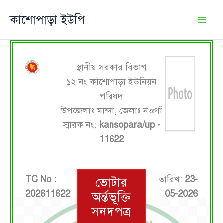
Skip
কাশোপাড়া ইউপি
to
content
স্থানীয় সরকার বিভাগ
১২ নং কাঁশোপাড়া ইউনিয়ন
পরিষদ
উপজেলাঃ মান্দা, জেলাঃ নওগাঁ
স্মারক নং:
kansopara/up -
11622
TC No :
তারিখ:
23-
ভোটার
202611622
05-2026
অর্ন্তভূক্তি
সনদপত্র