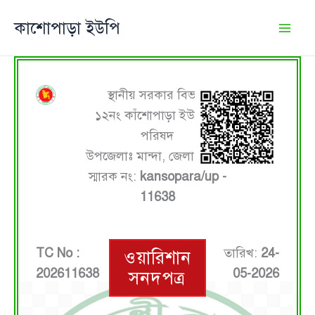
Skip
কাশোপাড়া ইউপি
to
content
স্থানীয় সরকার বিভাগ
১২নং কাঁশোপাড়া ইউনিয়ন
পরিষদ
উপজেলাঃ মান্দা, জেলাঃ নওগাঁ
স্মারক নং:
kansopara/up -
11638
TC No :
তারিখ:
24-
ওয়ারিশান
202611638
05-2026
সনদপত্র