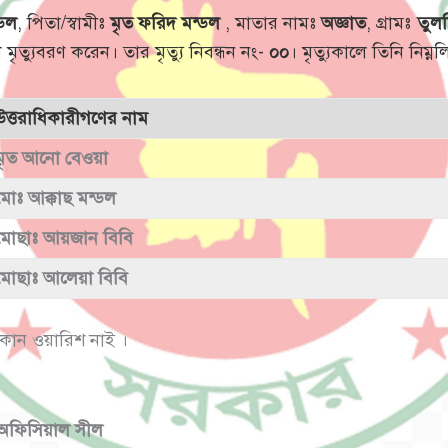
্ডল
, পিতা/স্বামীঃ
মৃত ফরিদ মন্ডল
, মাতার নামঃ
অজ্ঞাত
, গ্রামঃ
তুল
 মৃত্যুবরণ করেন। তার মৃত্যু নিবন্ধন নং-
০০
। মৃত্যুকালে তিনি নিম
উত্তরাধিকারীগণের নাম
মৃত আনো বেওয়া
মোঃ আক্কাছ মন্ডল
মোছাঃ আয়জান বিবি
মোছাঃ আলেয়া বিবি
কোন ওয়ারিশ নাই ।
অফিসিয়াল সীল