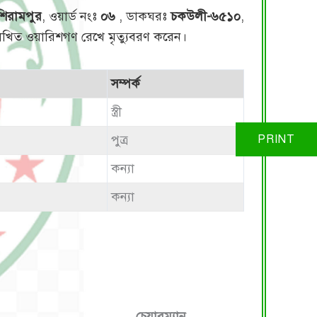
শিরামপুর
, ওয়ার্ড নংঃ
০৬
, ডাকঘরঃ
চকউলী-৬৫১০
,
্নলিখিত ওয়ারিশগণ রেখে মৃত্যুবরণ করেন।
সম্পর্ক
স্ত্রী
পুত্র
কন্যা
কন্যা
চেয়ারম্যান