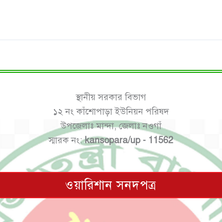
স্থানীয় সরকার বিভাগ
১২ নং কাঁশোপাড়া ইউনিয়ন পরিষদ
উপজেলাঃ মান্দা, জেলাঃ নওগাঁ
স্মারক নং:
kansopara/up - 11562
ওয়ারিশান সনদপত্র