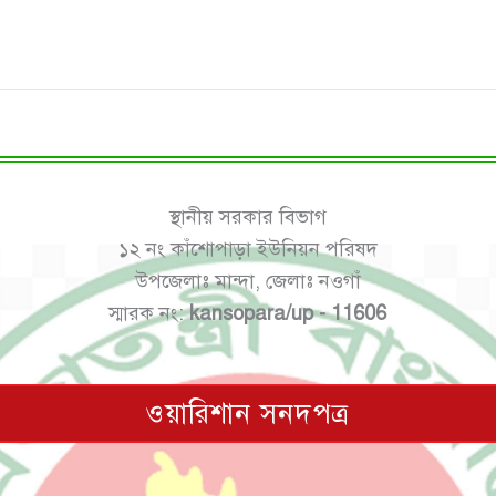
স্থানীয় সরকার বিভাগ
১২ নং কাঁশোপাড়া ইউনিয়ন পরিষদ
উপজেলাঃ মান্দা, জেলাঃ নওগাঁ
স্মারক নং:
kansopara/up - 11606
ওয়ারিশান সনদপত্র