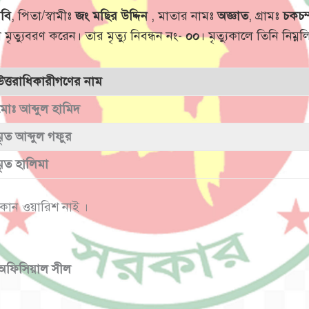
িবি
, পিতা/স্বামীঃ
জং মছির উদ্দিন
, মাতার নামঃ
অজ্ঞাত
, গ্রামঃ
চকচম
 মৃত্যুবরণ করেন। তার মৃত্যু নিবন্ধন নং-
০০
। মৃত্যুকালে তিনি নিম
উত্তরাধিকারীগণের নাম
মোঃ আব্দুল হামিদ
মৃত আব্দুল গফুর
মৃত হালিমা
কোন ওয়ারিশ নাই ।
অফিসিয়াল সীল