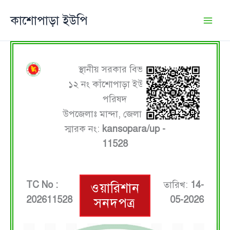
Skip
কাশোপাড়া ইউপি
to
content
স্থানীয় সরকার বিভাগ
১২ নং কাঁশোপাড়া ইউনিয়ন
পরিষদ
উপজেলাঃ মান্দা, জেলাঃ নওগাঁ
স্মারক নং:
kansopara/up -
11528
TC No :
তারিখ:
14-
ওয়ারিশান
202611528
05-2026
সনদপত্র