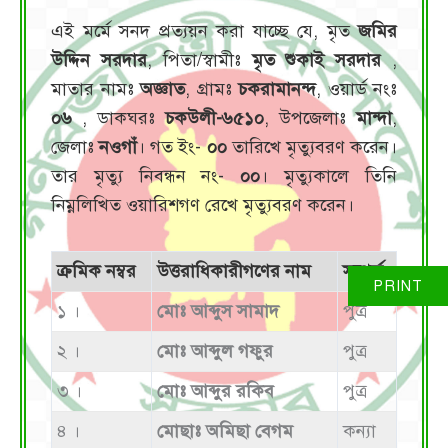
এই মর্মে সনদ প্রত্যয়ন করা যাচ্ছে যে, মৃত
জমির
উদ্দিন সরদার
, পিতা/স্বামীঃ
মৃত শুকাই সরদার
,
মাতার নামঃ
অজ্ঞাত
, গ্রামঃ
চকরামানন্দ
, ওয়ার্ড নংঃ
০৬
, ডাকঘরঃ
চকউলী-৬৫১০
, উপজেলাঃ
মান্দা
,
জেলাঃ
নওগাঁ
। গত ইং-
০০
তারিখে মৃত্যুবরণ করেন।
তার মৃত্যু নিবন্ধন নং-
০০
। মৃত্যুকালে তিনি
নিম্নলিখিত ওয়ারিশগণ রেখে মৃত্যুবরণ করেন।
ক্রমিক নম্বর
উত্তরাধিকারীগণের নাম
সম্পর্ক
১ ।
মোঃ আব্দুস সামাদ
পুত্র
২ ।
মোঃ আব্দুল গফুর
পুত্র
৩ ।
মোঃ আব্দুর রকিব
পুত্র
৪ ।
মোছাঃ অমিছা বেগম
কন্যা