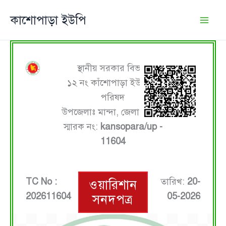
Skip
কাশোপাড়া ইউপি
to
content
স্থানীয় সরকার বিভাগ
১২ নং কাঁশোপাড়া ইউনিয়ন
পরিষদ
উপজেলাঃ মান্দা, জেলাঃ নওগাঁ
স্মারক নং:
kansopara/up -
11604
TC No :
তারিখ:
20-
ওয়ারিশান
202611604
05-2026
সনদপত্র