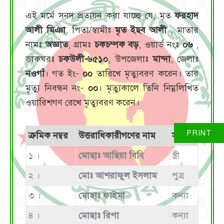
এই মর্মে সনদ প্রত্যয়ন করা যাচ্ছে যে, মৃত
ফরহাদ
আলী মিঞা
, পিতা/স্বামীঃ
মৃত ইছব আলী
, মাতার
নামঃ
অজ্ঞাত
, গ্রামঃ
চকচম্পক বড়
, ওয়ার্ড নংঃ
০৬
,
ডাকঘরঃ
চকউলী-৬৫১০
, উপজেলাঃ
মান্দা
, জেলাঃ
নওগাঁ
। গত ইং-
০০
তারিখে মৃত্যুবরণ করেন। তার
মৃত্যু নিবন্ধন নং-
০০
। মৃত্যুকালে তিনি নিম্নলিখিত
ওয়ারিশগণ রেখে মৃত্যুবরণ করেন।
ক্রমিক নম্বর
উত্তরাধিকারীগণের নাম
সম্পর্ক
১ ।
মোছাঃ আছিয়া বিবি
স্ত্রী
২ ।
মোঃ আশরাফুল ইসলাম
পুত্র
৩ ।
মোছাঃ ফাইমা
কন্যা
৪ ।
মোছাঃ রিপা
কন্যা