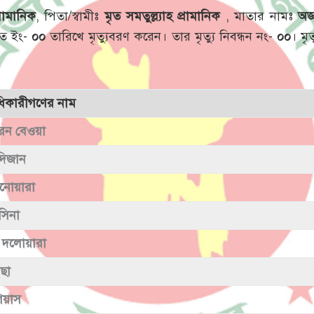
্রামানিক
, পিতা/স্বামীঃ
মৃত সমতুল্ল্যাহ প্রামানিক
, মাতার নামঃ
অজ্
ত ইং-
০০
তারিখে মৃত্যুবরণ করেন। তার মৃত্যু নিবন্ধন নং-
০০
। মৃ
াধিকারীগণের নাম
িরন বেওয়া
দিজান
নোয়ারা
সিনা
 দলোয়ারা
ছা
িয়াস