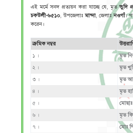
এই মর্মে সনদ প্রত্যয়ন করা যাচ্ছে যে, মৃত
ভুদি প
চকউলী-৬৫১০
, উপজেলাঃ
মান্দা
, জেলাঃ
নওগাঁ
। গ
করেন।
ক্রমিক নম্বর
উত্তর
১ ।
মৃত ন
২ ।
মৃত খু
৩ ।
মৃত আ
৪ ।
মৃত হা
৫ ।
মোছাঃ
৬ ।
মৃত কি
৭ ।
মোঃ গ