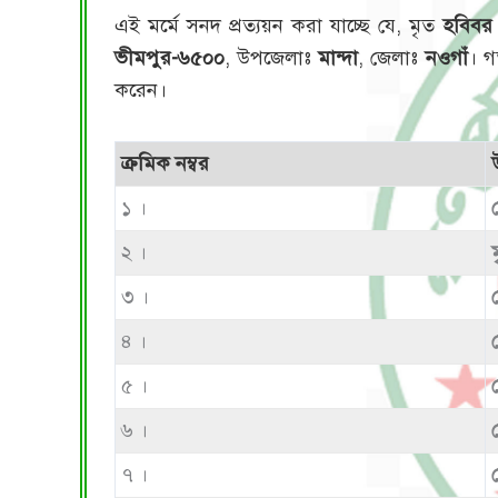
এই মর্মে সনদ প্রত্যয়ন করা যাচ্ছে যে, মৃত
হবিবর
ভীমপুর-৬৫০০
, উপজেলাঃ
মান্দা
, জেলাঃ
নওগাঁ
। গ
করেন।
ক্রমিক নম্বর
১ ।
২ ।
৩ ।
৪ ।
৫ ।
৬ ।
৭ ।