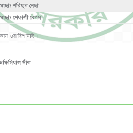
মোছাঃ শরিফুন নেছা
মোছাঃ শেফালী বেগম
কোন ওয়ারিশ নাই ।
অফিসিয়াল সীল