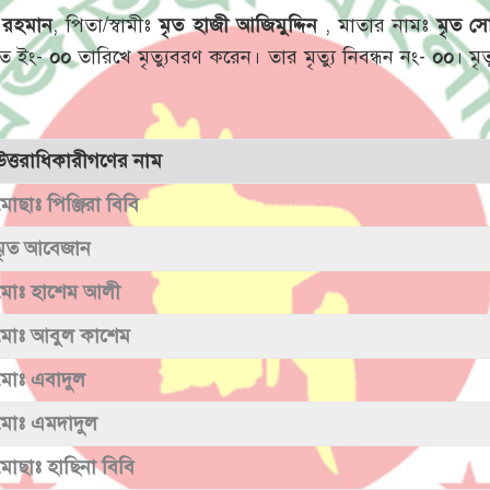
 রহমান
, পিতা/স্বামীঃ
মৃত হাজী আজিমুদ্দিন
, মাতার নামঃ
মৃত স
ত ইং-
০০
তারিখে মৃত্যুবরণ করেন। তার মৃত্যু নিবন্ধন নং-
০০
। মৃ
উত্তরাধিকারীগণের নাম
মোছাঃ পিঞ্জিরা বিবি
মৃত আবেজান
মোঃ হাশেম আলী
মোঃ আবুল কাশেম
মোঃ এবাদুল
মোঃ এমদাদুল
মোছাঃ হাছিনা বিবি